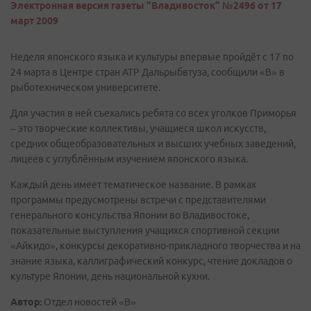
Электронная версия газеты "Владивосток" №2496 от 17
март 2009
Неделя японского языка и культуры впервые пройдёт с 17 по
24 марта в Центре стран АТР Дальрыбвтуза, сообщили «В» в
рыботехническом университете.
Для участия в ней съехались ребята со всех уголков Приморья
– это творческие коллективы, учащиеся школ искусств,
средних общеобразовательных и высших учебных заведений,
лицеев с углублённым изучением японского языка.
Каждый день имеет тематическое название. В рамках
программы предусмотрены встречи с представителями
генерального консульства Японии во Владивостоке,
показательные выступления учащихся спортивной секции
«Айкидо», конкурсы декоративно-прикладного творчества и на
знание языка, каллиграфический конкурс, чтение докладов о
культуре Японии, день национальной кухни.
Автор:
Отдел новостей «В»