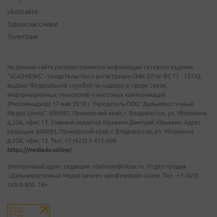
vkontakte
Одноклассники
Телеграм
На данном сайте распространяется информация сетевого издания
"VLADNEWS" - свидетельство о регистрации СМИ ЭЛ № ФС 77 - 72742,
выдано Федеральной службой по надзору в сфере связи,
информационных технологий и массовых коммуникаций
(Роскомнадзор) 17 мая 2018 г. Учредитель ООО "Дальневосточный
Медиа Центр". 690091, Приморский край, г. Владивосток, ул. Уборевича,
д.20А, офис 13. Главный редактор Юркевич Дмитрий Юрьевич. Адрес
редакции: 690091, Приморский край, г. Владивосток, ул. Уборевича,
д.20А, офис 13. Тел.: +7 (423) 2-415-600.
https://mediadv.online/
Электронный адрес редакции: vladnews@inbox.ru. Отдел продаж
«Дальневосточный Медиа Центр» sale@mediadv.online. Тел.: +7 (423)
249-8-800. 18+