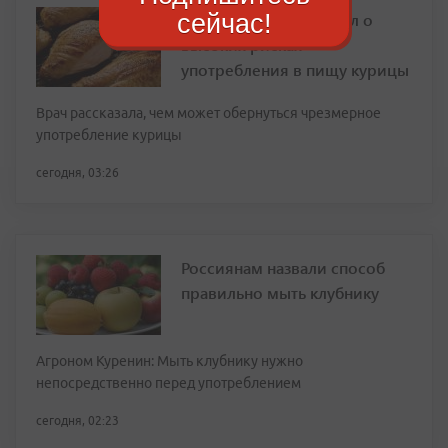
сейчас!
Диетолог предупредил о
высоких рисках
употребления в пищу курицы
Врач рассказала, чем может обернуться чрезмерное
употребление курицы
сегодня, 03:26
Россиянам назвали способ
правильно мыть клубнику
Агроном Куренин: Мыть клубнику нужно
непосредственно перед употреблением
сегодня, 02:23