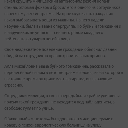
начал крушить милицейский автомобиль: разбил ногами
стёкла, отломал фонарь и бросил его в одного из сотрудников,
нанеся ему легкие травмы. На проезжую часть гражданин
начал выбрасывать вещи из машины. На него надели
наручники, была вызвана опергруппа. Но буйный гражданин и
в наручниках не унялся — севшего рядом младшего
лейтенанта он ударил ногой в лицо.
Своё неадекватное поведение гражданин объяснил давней
обидой на сотрудников правоохранительных органов.
Алла Михайловна, мама буйного гражданина, рассказала о
перенесённой сыном в детстве травме головы, из-за которой в
настоящее время он принимает лекарства, вызывающие
агрессию.
Сотрудники милиции, в свою очередь были крайне удивлены,
почему такой гражданин не находится под наблюдением, а
свободно гуляет по улице.
Обиженный «мститель» был доставлен милиционерами в
краевую психоневрологическую больницу на улицу