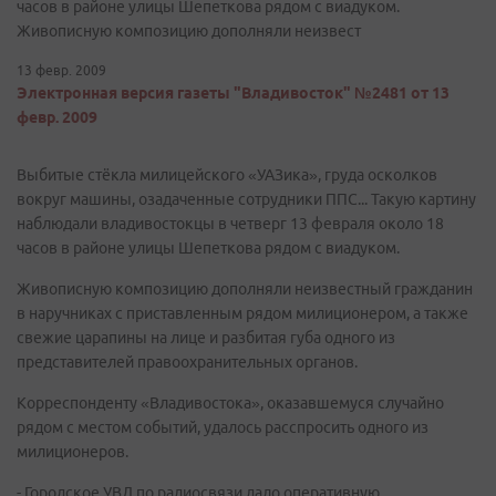
часов в районе улицы Шепеткова рядом с виадуком.
Живописную композицию дополняли неизвест
13 февр. 2009
Электронная версия газеты "Владивосток" №2481 от 13
февр. 2009
Выбитые стёкла милицейского «УАЗика», груда осколков
вокруг машины, озадаченные сотрудники ППС... Такую картину
наблюдали владивостокцы в четверг 13 февраля около 18
часов в районе улицы Шепеткова рядом с виадуком.
Живописную композицию дополняли неизвестный гражданин
в наручниках с приставленным рядом милиционером, а также
свежие царапины на лице и разбитая губа одного из
представителей правоохранительных органов.
Корреспонденту «Владивостока», оказавшемуся случайно
рядом c местом событий, удалось расспросить одного из
милиционеров.
- Городское УВД по радиосвязи дало оперативную