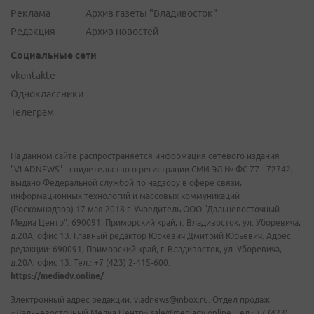
Реклама
Архив газеты "Владивосток"
Редакция
Архив новостей
Социальные сети
vkontakte
Одноклассники
Телеграм
На данном сайте распространяется информация сетевого издания
"VLADNEWS" - свидетельство о регистрации СМИ ЭЛ № ФС 77 - 72742,
выдано Федеральной службой по надзору в сфере связи,
информационных технологий и массовых коммуникаций
(Роскомнадзор) 17 мая 2018 г. Учредитель ООО "Дальневосточный
Медиа Центр". 690091, Приморский край, г. Владивосток, ул. Уборевича,
д.20А, офис 13. Главный редактор Юркевич Дмитрий Юрьевич. Адрес
редакции: 690091, Приморский край, г. Владивосток, ул. Уборевича,
д.20А, офис 13. Тел.: +7 (423) 2-415-600.
https://mediadv.online/
Электронный адрес редакции: vladnews@inbox.ru. Отдел продаж
«Дальневосточный Медиа Центр» sale@mediadv.online. Тел.: +7 (423)