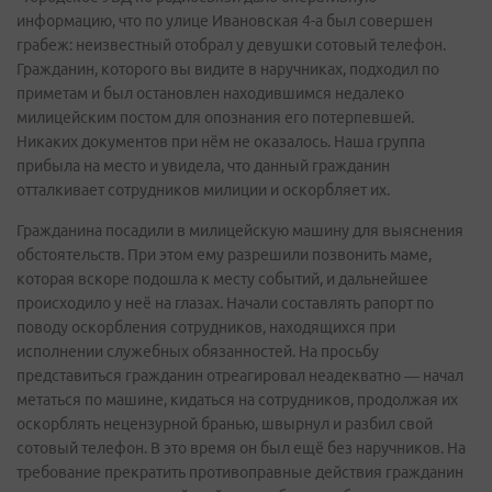
информацию, что по улице Ивановская 4-а был совершен
грабеж: неизвестный отобрал у девушки сотовый телефон.
Гражданин, которого вы видите в наручниках, подходил по
приметам и был остановлен находившимся недалеко
милицейским постом для опознания его потерпевшей.
Никаких документов при нём не оказалось. Наша группа
прибыла на место и увидела, что данный гражданин
отталкивает сотрудников милиции и оскорбляет их.
Гражданина посадили в милицейскую машину для выяснения
обстоятельств. При этом ему разрешили позвонить маме,
которая вскоре подошла к месту событий, и дальнейшее
происходило у неё на глазах. Начали составлять рапорт по
поводу оскорбления сотрудников, находящихся при
исполнении служебных обязанностей. На просьбу
представиться гражданин отреагировал неадекватно — начал
метаться по машине, кидаться на сотрудников, продолжая их
оскорблять нецензурной бранью, швырнул и разбил свой
сотовый телефон. В это время он был ещё без наручников. На
требование прекратить противоправные действия гражданин