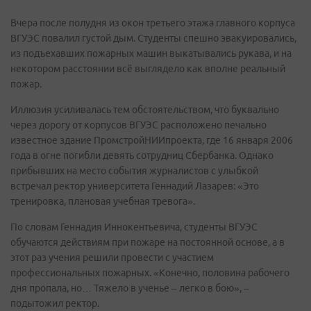
Вчера после полудня из окон третьего этажа главного корпуса
ВГУЭС повалил густой дым. Студенты спешно эвакуировались,
из подъехавших пожарных машин выкатывались рукава, и на
некотором расстоянии всё выглядело как вполне реальный
пожар.
Иллюзия усиливалась тем обстоятельством, что буквально
через дорогу от корпусов ВГУЭС расположено печально
известное здание ПромстройНИИпроекта, где 16 января 2006
года в огне погибли девять сотрудниц Сбербанка. Однако
прибывших на место события журналистов с улыбкой
встречал ректор университета Геннадий Лазарев: «Это
тренировка, плановая учебная тревога».
По словам Геннадия Иннокентьевича, студенты ВГУЭС
обучаются действиям при пожаре на постоянной основе, а в
этот раз учения решили провести с участием
профессиональных пожарных. «Конечно, половина рабочего
дня пропала, но… Тяжело в ученье – легко в бою», –
подытожил ректор.