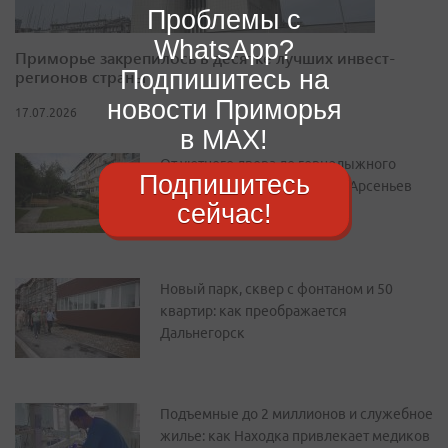
Проблемы с
WhatsApp?
Приморье закрепилось в десятке лучших инвест-
Подпишитесь на
регионов страны
новости Приморья
17.07.2026
в MAX!
От уютного двора до горнолыжного
Подпишитесь
курорта: как преображается Арсеньев
сейчас!
Новый парк, сквер с фонтаном и 50
квартир: как преображается
Дальнегорск
Подъемные до 2 миллионов и служебное
жилье: как Находка привлекает медиков