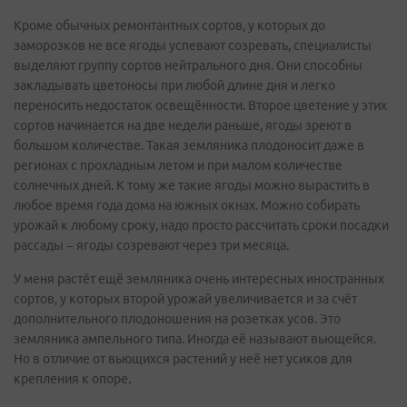
Кроме обычных ремонтантных сортов, у которых до
заморозков не все ягоды успевают созревать, специалисты
выделяют группу сортов нейтрального дня. Они способны
закладывать цветоносы при любой длине дня и легко
переносить недостаток освещённости. Второе цветение у этих
сортов начинается на две недели раньше, ягоды зреют в
большом количестве. Такая земляника плодоносит даже в
регионах с прохладным летом и при малом количестве
солнечных дней. К тому же такие ягоды можно вырастить в
любое время года дома на южных окнах. Можно собирать
урожай к любому сроку, надо просто рассчитать сроки посадки
рассады – ягоды созревают через три месяца.
У меня растёт ещё земляника очень интересных иностранных
сортов, у которых второй урожай увеличивается и за счёт
дополнительного плодоношения на розетках усов. Это
земляника ампельного типа. Иногда её называют вьющейся.
Но в отличие от вьющихся растений у неё нет усиков для
крепления к опоре.