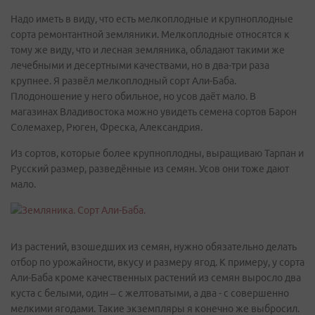
Надо иметь в виду, что есть мелкоплодные и крупноплодные
сорта ремонтантной земляники. Мелкоплодные относятся к
тому же виду, что и лесная земляника, обладают такими же
лечебными и десертными качествами, но в два-три раза
крупнее. Я развёл мелкоплодный сорт Али-Баба.
Плодоношение у него обильное, но усов даёт мало. В
магазинах Владивостока можно увидеть семена сортов Барон
Солемахер, Рюген, Фреска, Александрия.
Из сортов, которые более крупноплодны, выращиваю Тарпан и
Русский размер, разведённые из семян. Усов они тоже дают
мало.
Из растений, взошедших из семян, нужно обязательно делать
отбор по урожайности, вкусу и размеру ягод. К примеру, у сорта
Али-Баба кроме качественных растений из семян выросло два
куста с белыми, один – с желтоватыми, а два - с совершенно
мелкими ягодами. Такие экземпляры я конечно же выбросил.