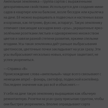
Ампельная земляника – группа сортов с выраженными
декоративными свойствами. Используется для создания мини-
садов в квартире или на балконе, возле беседок или крылечка
на даче. Её можно выращивать в подвесных и настенных вазах
и корзинах, как петунию, фуксию, аспарагус. Такую землянику
отличают свисающие каскадом вниз «усы», украшенные ярко-
зелёными розетками листьев и одновременно множеством
цветов и завязи разной степени развития, яркими спелыми
ягодами. Усы такая земляника даёт раньше выбрасывания
цветоносов, цветочные почки закладывает на усах сразу. Эти
усы выбрасывают несколько новых, которые зацветают, не
успев укорениться.
~~Справка «В»
Происхождение слова «ампельный» чаще всего связывают с
немецким ampel – фонарь, светофор, подвесной контейнер.
Последнее значение как раз всё и объясняет.~~
У себя на даче такую землянику выращиваю как обычную
ремонтантную. Розетки на усах сразу присыпаю грунтом, чтобы
они быстрее укоренились. Вполне оправдывают сорта