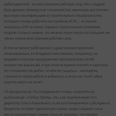
работодателей - на иностранную рабочую силу. Мы создали
базу данных приморских специалистов, имеющих достаточно
высокую квалификацию в строительных специальностях,
которые готовы работать на стройках АТЭС, – в списке
оказалось 240 человек. Однако строительные компании
подали столько заявок, что можно пересчитать по пальцам: им
также нужна иностранная рабочая сила.
И тем не менее рабочих мест, даже вполне прилично
оплачиваемых, во Владивостоке немало. Например, на
Владивостокском предприятии электрических сетей
множество вакансий, и при этом исправно платится зарплата.
Но специалистов днём с огнём не сыщешь – молодёжь
стремится найти работу в кабинете, а лезть на столб гайки
крутить никто не хочет.
10 процентов из 70 сотрудников готовы сократить на
рыбозаводе «Глобал Трейд». Но, как подчёркивает его
директор Ольга Коваленко, если выплачиваемые субсидии из
бюджета составят адекватную сумму, люди сохранят свои
места. Конкретные суммы пока не названы, что вводит