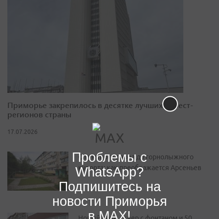
Приморье закрепилось в десятке лучших инвест-
регионов страны
17.07.2026
Проблемы с
От уютного двора до горнолыжного
курорта: как преображается Арсеньев
WhatsApp?
Подпишитесь на
новости Приморья
в MAX!
Новый парк, сквер с фонтаном и 50