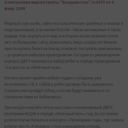
Электронная версия газеты "Владивосток" №2475 от 4
февр. 2009
Мерный стук колёс, чай в ностальгических гранёных стаканах в
подстаканниках, а за окном Россия - такая незнакомая и такая
родная. Как окунуться в мир, в котором за последнюю сотню
лет, по большому счёту, изменились лишь скорости? Можно
просто купить билет на поезд. А можно поступить оригинально
– устроиться работать проводником. Сегодня в гуманитарном
корпусе ДВГУ начинается набор ребят в отряды проводников
«Скорость» и «Млечный путь».
На него может прийти любой студент, которому уже
исполнилось 18. С собой у ребят должны быть документы.
Сначала они пройдут отбор, а потом будут заниматься со
специалистами из Хабаровска.
Третьекурсница Института массовых коммуникаций ДВГУ
Екатерина ИЩУК в отряде «Млечный путь» год. За это время
успела поучаствовать в конкурсе «Проводник года», где заняла
второе место. А недавно стала командиром отряда.