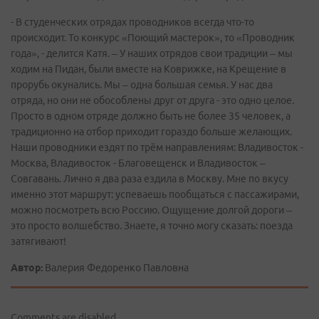
- В студенческих отрядах проводников всегда что-то
происходит. То конкурс «Поющий мастерок», то «Проводник
года», - делится Катя. – У наших отрядов свои традиции – мы
ходим на Пидан, были вместе на Коврижке, на Крещение в
прорубь окунались. Мы – одна большая семья. У нас два
отряда, но они не обособлены друг от друга - это одно целое.
Просто в одном отряде должно быть не более 35 человек, а
традиционно на отбор приходит гораздо больше желающих.
Наши проводники ездят по трём направлениям: Владивосток -
Москва, Владивосток - Благовещенск и Владивосток –
Совгавань. Лично я два раза ездила в Москву. Мне по вкусу
именно этот маршрут: успеваешь пообщаться с пассажирами,
можно посмотреть всю Россию. Ощущение долгой дороги –
это просто волшебство. Знаете, я точно могу сказать: поезда
затягивают!
Автор:
Валерия Федоренко Павловна
Comments are disabled