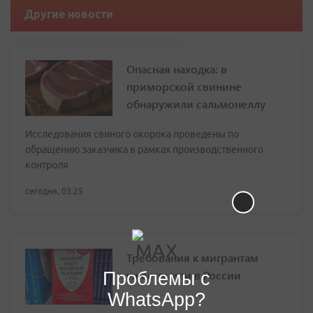
Другие новости
Опасная находка: в
приморской свинине
обнаружили сальмонеллу
Исследования свиного окорока проведены по
обращению заказчика в рамках производственного
контроля
сегодня, 03:25
Требования к мигрантам
ужесточили в России
Проблемы с
WhatsApp?