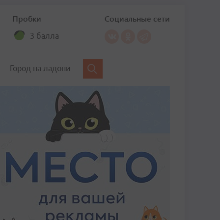
Пробки
Социальные сети
3 балла
Город на ладони