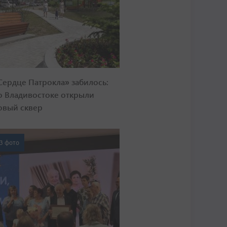
Сердце Патрокла» забилось:
о Владивостоке открыли
овый сквер
3 фото