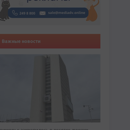
Важные новости
риморье закрепилось в десятке лучших