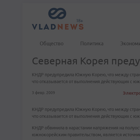
Общество
Политика
Эконом
Северная Корея пре
КНДР предупредила Южную Корею, что между страна
что отказывается от выполнения действующих с юж
3 февр. 2009
Электро
КНДР предупредила Южную Корею, что между страна
что отказывается от выполнения действующих с юж
КНДР обвинила в нарастании напряжения на полуо
южнокорейским правительством, является источник