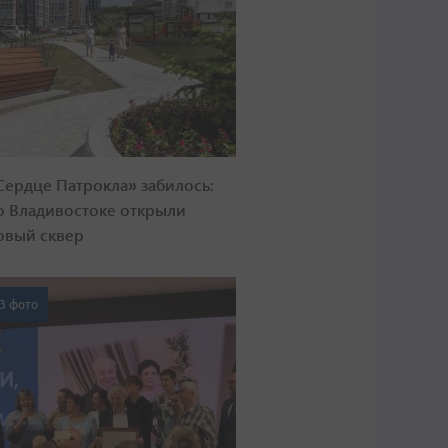
Сердце Патрокла» забилось:
о Владивостоке открыли
овый сквер
3 фото