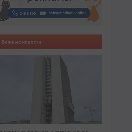
Важные новости
риморье закрепилось в десятке лучших