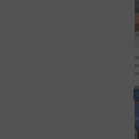
«
в
н
2