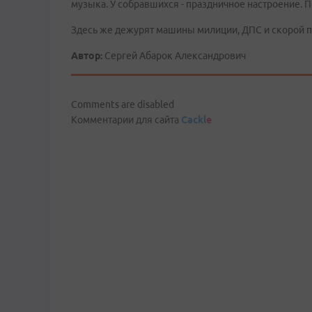
музыка. У собравшихся - праздничное настроение. П
Здесь же дежурят машины милиции, ДПС и скорой 
Автор:
Сергей Абарок Александрович
Comments are disabled
Комментарии для сайта
Cackl
e