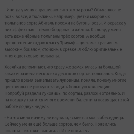
- Иногда у меня спрашивают: что это за розы? Объясняю: не
розы вовсе, а тюльпаны. Например, цветки махровых
тюльпанов сорта Абигаль похожи на бутоны розы. И окраска у
них эффектная – тёмно-бордовая и жёлтая. К слову, у меня
есть даже чёрные тюльпаны трёх сортов. А вообще
предпочтение отдаю классу Триумф – цветам с красивым
высоким бокалом, стойким в срезке. Люблю оригинальные
многоцветковые тюльпаны.
Хозяйка вспоминает, что сразу же замахнулась на большой
заказ и развела несколько десятков сортов тюльпанов. Когда
пришло время выкапывать луковицы, поняла, почему многие
цветоводы не рискуют заводить большую коллекцию.
Попробуй раздели луковицы по сортам, разложи отдельно. И
на посадку тратится много времени. Валентина посвящает этой
работе до двух недель.
- Но это меня ничему не научило, - смеётся моя собеседница. –
Сейчас у меня ещё больше сортов, чем было. Появились
гиганты – их тоже выписала. И не пожалела.