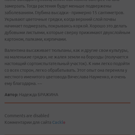
замерзать. Тогда растения будут меньше подвержены
заболеваниям. Глубина высадки - примерно 15 сантиметров.
Укрывают цветочные грядки, когда верхний слой почвы
начинает подмерзать, покрываясь коркой. Хорошо это делать
дубовыми листьями, которые сверху прижимают двухслойным
картоном, палками, кирпичами.
Валентина высаживает тюльпаны, как и другие свои культуры,
на маленькие грядки, не жалея земли на борозды (получается
настоящий сортоиспытательный участок). К ним легко подойти
со всех сторон, легко обрабатывать. Этот опыт она переняла у
местного именитого цветовода Вячеслава Науменко, и очень
ему благодарна. ~~
Автор:
Надежда БРАЖИНА
Comments are disabled
Комментарии для сайта
Cackl
e