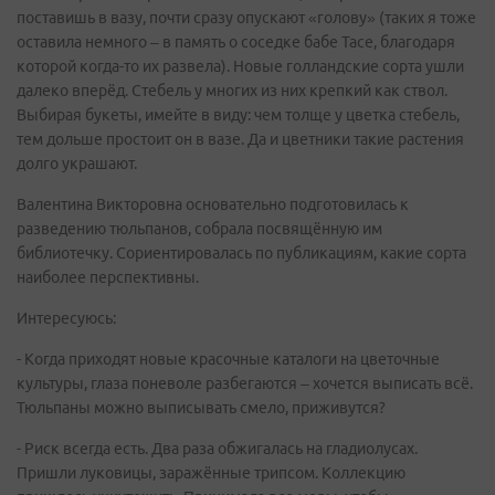
поставишь в вазу, почти сразу опускают «голову» (таких я тоже
оставила немного – в память о соседке бабе Тасе, благодаря
которой когда-то их развела). Новые голландские сорта ушли
далеко вперёд. Стебель у многих из них крепкий как ствол.
Выбирая букеты, имейте в виду: чем толще у цветка стебель,
тем дольше простоит он в вазе. Да и цветники такие растения
долго украшают.
Валентина Викторовна основательно подготовилась к
разведению тюльпанов, собрала посвящённую им
библиотечку. Сориентировалась по публикациям, какие сорта
наиболее перспективны.
Интересуюсь:
- Когда приходят новые красочные каталоги на цветочные
культуры, глаза поневоле разбегаются – хочется выписать всё.
Тюльпаны можно выписывать смело, приживутся?
- Риск всегда есть. Два раза обжигалась на гладиолусах.
Пришли луковицы, заражённые трипсом. Коллекцию