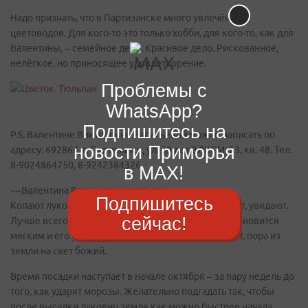
Надо признать, что в Партизанске много увлечённых
цветоводов. Для кого-то это только хобби, для кого-то, как для
Валентины, – семейное дело. Красивое дело. Рискованное,
нелёгкое, но приносящее удовлетворение.
Проблемы с
WhatsApp?
Подпишитесь на
P.S. Валентине Викторовне Васильевой можно написать по
новости Приморья
адресу: 692864, г. Партизанск, ул. 50 лет ВЛКСМ, 23, кв. 48. Тел.
8-9024864750, 8-9242384326.
в MAX!
~~Валентина Васильева советует
Подпишитесь
Копают луковицы, когда листья тюльпанов желтеют, увядают.
сейчас!
Лучше всего судить по стебельку: как только он становится
мягким и его уже можно закрутить на палец, значит, пора из
земли на свет божий.
Время посадки наступает в начале октября – за пару недель до
того, как ударят морозы. Желательно подгадать так, чтобы
после высадки луковиц земля как можно быстрее начала