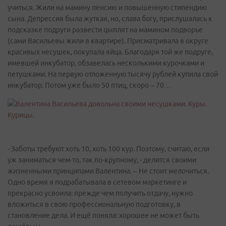
учиться. Жили на мамину пенсию и повышенную стипендию
сына. Депрессия была жуткая, но, слава богу, прислушалась к
подсказке подруги развести цыплят на мамином подворье
(сами Васильевы жили в квартире). Присматривала в округе
красивых несушек, покупала яйца. Благодаря той же подруге,
имевшей инкубатор, обзавелась несколькими курочками и
петушками. На первую отложенную тысячу рублей купила свой
инкубатор. Потом уже было 50 птиц, скоро – 70…
- Заботы требуют хоть 10, хоть 100 кур. Поэтому, считаю, если
уж заниматься чем-то, так по-крупному, - делится своими
жизненными принципами Валентина. – Не стоит мелочиться.
Одно время я подрабатывала в сетевом маркетинге и
прекрасно усвоила: прежде чем получить отдачу, нужно
вложиться в свою профессиональную подготовку, в
становление дела. И ещё поняла: хорошее не может быть