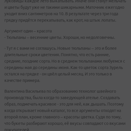
луковицы каждое лето выкапывать. Иначе они станут мельчать
и цветы будут уже не такими шикарными. Маточник ежегодно
уходит вниз сантиметров на 10. В результате через три года
грядку придётся перекапывать, как крот, на штык лопаты.
Аргумент один – красота
- Тюльпаны – весенние цветы. Хороши, но недолговечны.
- Тут я с вами не соглашусь. Новые тюльпаны – это и более
длительные сроки цветения. Понятно, что есть ранние,
средние, поздние сорта. Но в среднем тюльпанами любуемся с
середины мая до середины июня. Как-то цветок сорта Зурель
остался на грядке - он цвёл целый месяц. И это только в
качестве примера.
Валентина Васильева по образованию технолог швейного
производства, была когда-то заведующей ателье. Создавать
образ, подмечать красивое - это для неё, как дышать. Поэтому
когда открывает новый каталог, то все аргументы отходят на
второй план, кроме главного – красоты цветка. Судя по тому,
что букеты разбирают хорошо, её вкусы совпадают со вкусами
покупателей.