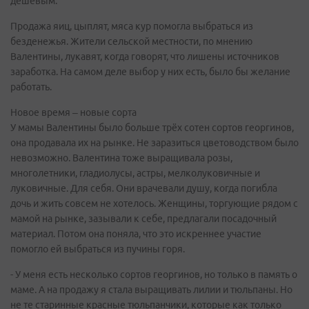
дешёвым.
Продажа яиц, цыплят, мяса кур помогла выбраться из
безденежья. Жители сельской местности, по мнению
Валентины, лукавят, когда говорят, что лишены источников
заработка. На самом деле выбор у них есть, было бы желание
работать.
Новое время – новые сорта
У мамы Валентины было больше трёх сотен сортов георгинов,
она продавала их на рынке. Не заразиться цветоводством было
невозможно. Валентина тоже выращивала розы,
многолетники, гладиолусы, астры, мелколуковичные и
луковичные. Для себя. Они врачевали душу, когда погибла
дочь и жить совсем не хотелось. Женщины, торгующие рядом с
мамой на рынке, зазывали к себе, предлагали посадочный
материал. Потом она поняла, что это искреннее участие
помогло ей выбраться из пучины горя.
- У меня есть несколько сортов георгинов, но только в память о
маме. А на продажу я стала выращивать лилии и тюльпаны. Но
не те старинные красные тюльпанчики, которые как только