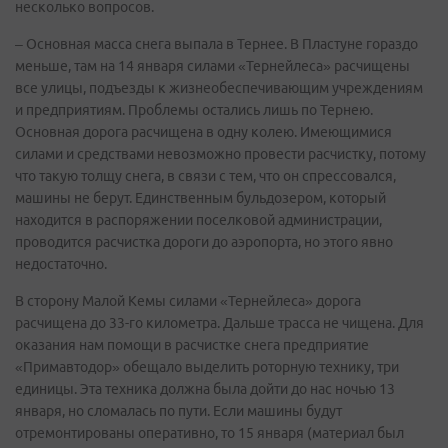
несколько вопросов.
– Основная масса снега выпала в Тернее. В Пластуне гораздо
меньше, там на 14 января силами «Тернейлеса» расчищены
все улицы, подъезды к жизнеобеспечивающим учреждениям
и предприятиям. Проблемы остались лишь по Тернею.
Основная дорога расчищена в одну колею. Имеющимися
силами и средствами невозможно провести расчистку, потому
что такую толщу снега, в связи с тем, что он спрессовался,
машины не берут. Единственным бульдозером, который
находится в распоряжении поселковой администрации,
проводится расчистка дороги до аэропорта, но этого явно
недостаточно.
В сторону Малой Кемы силами «Тернейлеса» дорога
расчищена до 33-го километра. Дальше трасса не чищена. Для
оказания нам помощи в расчистке снега предприятие
«Примавтодор» обещало выделить роторную технику, три
единицы. Эта техника должна была дойти до нас ночью 13
января, но сломалась по пути. Если машины будут
отремонтированы оперативно, то 15 января (материал был