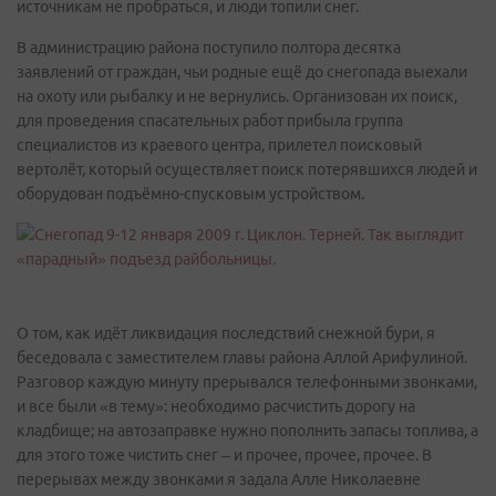
источникам не пробраться, и люди топили снег.
В администрацию района поступило полтора десятка
заявлений от граждан, чьи родные ещё до снегопада выехали
на охоту или рыбалку и не вернулись. Организован их поиск,
для проведения спасательных работ прибыла группа
специалистов из краевого центра, прилетел поисковый
вертолёт, который осуществляет поиск потерявшихся людей и
оборудован подъёмно-спусковым устройством.
О том, как идёт ликвидация последствий снежной бури, я
беседовала с заместителем главы района Аллой Арифулиной.
Разговор каждую минуту прерывался телефонными звонками,
и все были «в тему»: необходимо расчистить дорогу на
кладбище; на автозаправке нужно пополнить запасы топлива, а
для этого тоже чистить снег – и прочее, прочее, прочее. В
перерывах между звонками я задала Алле Николаевне