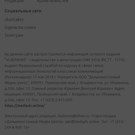
Редакция
Архив новостей
Социальные сети
vkontakte
Одноклассники
Телеграм
На данном сайте распространяется информация сетевого издания
"VLADNEWS" - свидетельство о регистрации СМИ ЭЛ № ФС 77 - 72742,
выдано Федеральной службой по надзору в сфере связи,
информационных технологий и массовых коммуникаций
(Роскомнадзор) 17 мая 2018 г. Учредитель ООО "Дальневосточный
Медиа Центр". 690091, Приморский край, г. Владивосток, ул. Уборевича,
д.20А, офис 13. Главный редактор Юркевич Дмитрий Юрьевич. Адрес
редакции: 690091, Приморский край, г. Владивосток, ул. Уборевича,
д.20А, офис 13. Тел.: +7 (423) 2-415-600.
https://mediadv.online/
Электронный адрес редакции: vladnews@inbox.ru. Отдел продаж
«Дальневосточный Медиа Центр» sale@mediadv.online. Тел.: +7 (423)
249-8-800. 18+