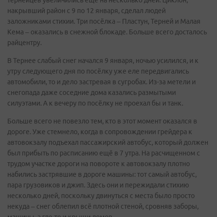
накрывший район с 9 по 12 января, сделал людей
заложниками стихии. Три посёлка – Пластун, Терней и Малая
Кема – оказались в снежной блокаде. Больше всего досталось
райцентру.
В Тернее слабый снег начался 9 января, ночью усилился, и к
утру следующего дня по посёлку уже еле передвигались
автомобили, то и дело застревая в сугробах. Из-за метели и
снегопада даже соседние дома казались размытыми
силуэтами. А к вечеру по посёлку не проехал бы и танк.
Больше всего не повезло тем, кто в этот момент оказался в
дороге. Уже стемнело, когда в сопровождении грейдера к
автовокзалу подъехал пассажирский автобус, который должен
был прибыть по расписанию ещё в 7 утра. На расчищенном с
трудом участке дороги на повороте к автовокзалу плотно
набились застрявшие в дороге машины: тот самый автобус,
пара грузовиков и джип. Здесь они и пережидали стихию
несколько дней, поскольку двинуться с места было просто
некуда – снег облепил всё плотной стеной, сровняв заборы,
машины, а где-то и крыши домов.