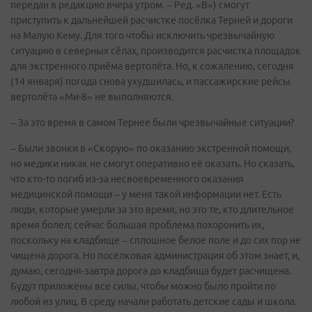
передан в редакцию вчера утром. – Ред. «В») смогут
приступить к дальнейшей расчистке посёлка Терней и дороги
на Малую Кему. Для того чтобы исключить чрезвычайную
ситуацию в северных сёлах, производится расчистка площадок
для экстренного приёма вертолёта. Но, к сожалению, сегодня
(14 января) погода снова ухудшилась, и пассажирские рейсы
вертолёта «Ми-8» не выполняются.
– За это время в самом Тернее были чрезвычайные ситуации?
– Были звонки в «Скорую» по оказанию экстренной помощи,
но медики никак не смогут оперативно её оказать. Но сказать,
что кто-то погиб из-за несвоевременного оказания
медицинской помощи – у меня такой информации нет. Есть
люди, которые умерли за это время, но это те, кто длительное
время болел; сейчас большая проблема похоронить их,
поскольку на кладбище – сплошное белое поле и до сих пор не
чищена дорога. Но поселковая администрация об этом знает, и,
думаю, сегодня-завтра дорога до кладбища будет расчищена.
Будут приложены все силы, чтобы можно было пройти по
любой из улиц. В среду начали работать детские сады и школа.