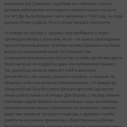
уникально для Приморья, подобное не отмечалось за всю
историю наблюдения за погодой и случается разве что раз в
сто лет. Да, были большие снега, например в 1982 году, но тогда
выпало 59 мм осадков, то есть втрое меньше, чем нынче.
12 января по посёлку с трудом стали пробираться люди –
преимущественно с лопатами, часто – на лыжах, прокладывая
путь по снежной целине. Тяжёлая техника буквально пробила
дорогу на центральной улице. Но плотный снег
полутораметровой высоты (а кое-где сугробы достигают двух и
более метров) не поддаётся даже снегоуборочной технике.
Так, дороги до пекарни пока нет, хлеб в магазины
доставляется, так сказать, ручным способом... в мешках. Не
обошлось и без отключений электроэнергии – 11 января до
обеда посёлок был без света. Школа и детский сад смогли
начать работу только 14 января. Для борьбы с последствиями
снегопада задействованы все возможные силы: коллективы
предприятий расчищают (насколько это возможно, пока нет
дорог как таковых) тротуары и подходы к зданиям, служба
занятости населения привлекла к общественным работам
безработных граждан. А возле своих домов людям приходится