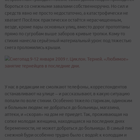
бороться со снежными завалами собственноручно. Но сил и
средств явно не просто недостаточно, а катастрофически не
хватает! Посёлок практически остаётся нерасчищенным,
везде, кроме пары основных улиц, вместо дорог протоптаны
прямо по сугробам выше заборов кривые тропки. Кому-то
стихия нанесла серьёзный материальный урон: под тяжестью
снега проломились крыши.
У нас в редакции не смолкают телефоны, корреспондентов
останавливают на улице – и рассказывают, в какую ситуацию
попали по воле стихии. Особенно тяжело старикам, одиноким
и больным людям: не добраться до больницы, магазина,
аптеки, и «скорая» на дом не приедет. Так, проживающая на
сопке молодая женщина, находящаяся на последних днях
беременности, не может добраться до больницы. В самый пик
снежной бури особенно трудно было с водой: к колодцам и