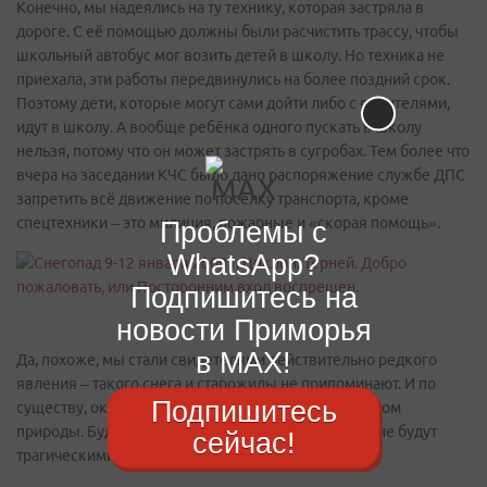
Конечно, мы надеялись на ту технику, которая застряла в
дороге. С её помощью должны были расчистить трассу, чтобы
школьный автобус мог возить детей в школу. Но техника не
приехала, эти работы передвинулись на более поздний срок.
Поэтому дети, которые могут сами дойти либо с родителями,
идут в школу. А вообще ребёнка одного пускать в школу
нельзя, потому что он может застрять в сугробах. Тем более что
вчера на заседании КЧС было дано распоряжение службе ДПС
запретить всё движение по посёлку транспорта, кроме
спецтехники – это милиция, пожарные и «скорая помощь».
Проблемы с
WhatsApp?
Подпишитесь на
новости Приморья
в MAX!
Да, похоже, мы стали свидетелями действительно редкого
явления – такого снега и старожилы не припоминают. И по
Подпишитесь
существу, оказались беспомощными перед капризом
природы. Будем надеяться, что последствия этого не будут
сейчас!
трагическими, а послужат нам уроком.