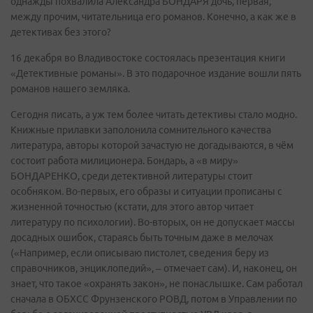
однажды похвалила Александра БОНДАРЯ дочь, первая,
между прочим, читательница его романов. Конечно, а как же в
детективах без этого?
16 декабря во Владивостоке состоялась презентация книги
«Детективные романы». В это подарочное издание вошли пять
романов нашего земляка.
Сегодня писать, а уж тем более читать детективы стало модно.
Книжные прилавки заполонила сомнительного качества
литература, авторы которой зачастую не догадываются, в чём
состоит работа милиционера. Бондарь, а «в миру»
БОНДАРЕНКО, среди детективной литературы стоит
особняком. Во-первых, его образы и ситуации прописаны с
жизненной точностью (кстати, для этого автор читает
литературу по психологии). Во-вторых, он не допускает массы
досадных ошибок, стараясь быть точным даже в мелочах
(«Например, если описываю пистолет, сведения беру из
справочников, энциклопедий», – отмечает сам). И, наконец, он
знает, что такое «охранять закон», не понаслышке. Сам работал
сначала в ОБХСС Фрунзенского РОВД, потом в Управлении по