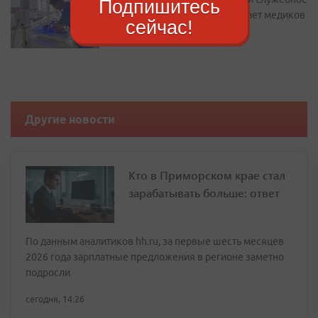
Подпишитесь
жилье: как Находка привлекает медиков
сейчас!
Другие новости
Кто в Приморском крае стал
зарабатывать больше: ответ
По данным аналитиков hh.ru, за первые шесть месяцев
2026 года зарплатные предложения в регионе заметно
подросли
сегодня, 14:26