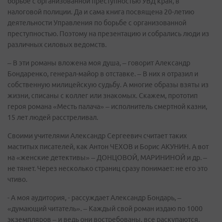
борьбе с организованной преступностью УВД края, в
налоговой полиции. Да и сама книга посвящена 20-летию
деятельности Управления по борьбе с организованной
преступностью. Поэтому на презентацию и собрались люди из
различных силовых ведомств.
– В эти романы вложена моя душа, – говорит Александр
Бондаренко, генерал-майор в отставке. – В них я отразил и
собственную милицейскую судьбу. А многие образы взяты из
жизни, списаны с коллег или знакомых. Скажем, прототип
героя романа «Месть палача» – исполнитель смертной казни,
15 лет людей расстреливал.
Своими учителями Александр Сергеевич считает таких
маститых писателей, как Антон ЧЕХОВ и Борис АКУНИН. А вот
на «женские детективы» – ДОНЦОВОЙ, МАРИНИНОЙ и др. –
не тянет. Через несколько страниц сразу понимает: не его это
чтиво.
- А моя аудитория, - рассуждает Александр Бондарь, –
«думающий читатель». – Каждый свой роман издаю по 1000
экземпляров – и ведь они востребованы, все раскупаются.