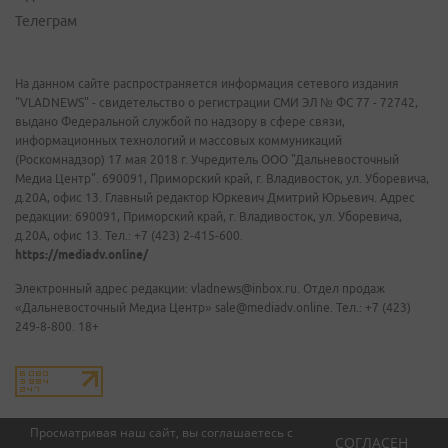
Телеграм
На данном сайте распространяется информация сетевого издания
"VLADNEWS" - свидетельство о регистрации СМИ ЭЛ № ФС 77 - 72742,
выдано Федеральной службой по надзору в сфере связи,
информационных технологий и массовых коммуникаций
(Роскомнадзор) 17 мая 2018 г. Учредитель ООО "Дальневосточный
Медиа Центр". 690091, Приморский край, г. Владивосток, ул. Уборевича,
д.20А, офис 13. Главный редактор Юркевич Дмитрий Юрьевич. Адрес
редакции: 690091, Приморский край, г. Владивосток, ул. Уборевича,
д.20А, офис 13. Тел.: +7 (423) 2-415-600.
https://mediadv.online/
Электронный адрес редакции: vladnews@inbox.ru. Отдел продаж
«Дальневосточный Медиа Центр» sale@mediadv.online. Тел.: +7 (423)
249-8-800. 18+
Просматривая наш сайт, вы соглашаетесь с
СОГЛАСЕН