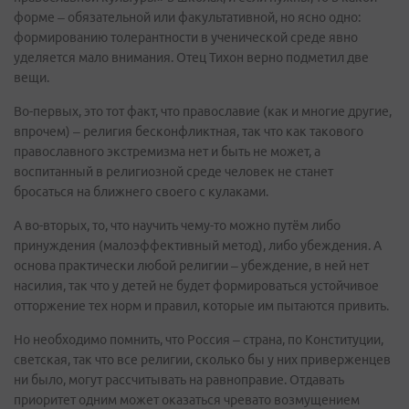
форме – обязательной или факультативной, но ясно одно:
формированию толерантности в ученической среде явно
уделяется мало внимания. Отец Тихон верно подметил две
вещи.
Во-первых, это тот факт, что православие (как и многие другие,
впрочем) – религия бесконфликтная, так что как такового
православного экстремизма нет и быть не может, а
воспитанный в религиозной среде человек не станет
бросаться на ближнего своего с кулаками.
А во-вторых, то, что научить чему-то можно путём либо
принуждения (малоэффективный метод), либо убеждения. А
основа практически любой религии – убеждение, в ней нет
насилия, так что у детей не будет формироваться устойчивое
отторжение тех норм и правил, которые им пытаются привить.
Но необходимо помнить, что Россия – страна, по Конституции,
светская, так что все религии, сколько бы у них приверженцев
ни было, могут рассчитывать на равноправие. Отдавать
приоритет одним может оказаться чревато возмущением