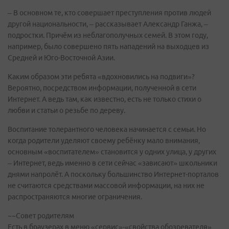
– В основном те, кто совершает преступления против людей
другой национальности, – рассказывает Александр Ганжа, –
подростки. Причём из неблагополучных семей. В этом году,
например, было совершено пять нападений на выходцев из
Средней и Юго-Восточной Азии.
Каким образом эти ребята «вдохновились на подвиги»?
Вероятно, посредством информации, полученной в сети
Интернет. А ведь там, как известно, есть не только стихи о
любви и статьи о резьбе по дереву.
Воспитание толерантного человека начинается с семьи. Но
когда родители уделяют своему ребёнку мало внимания,
основным «воспитателем» становится у одних улица, у других
– Интернет, ведь именно в сети сейчас «зависают» школьники
днями напролёт. А поскольку большинство Интернет-порталов
не считаются средствами массовой информации, на них не
распространяются многие ограничения.
~~Совет родителям
Есть в браузерах в меню «сервис»-«свойства обозревателя»