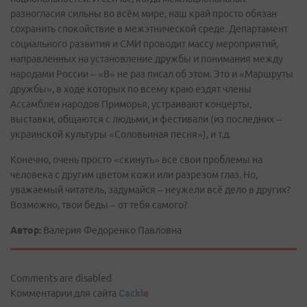
разногласия сильны во всём мире, наш край просто обязан
сохранить спокойствие в межэтнической среде. Департамент
социального развития и СМИ проводит массу мероприятий,
направленных на установление дружбы и понимания между
народами России – «В» не раз писал об этом. Это и «Маршруты
дружбы», в ходе которых по всему краю ездят члены
Ассамблеи народов Приморья, устраивают концерты,
выставки, общаются с людьми, и фестивали (из последних –
украинской культуры «Соловьиная песня»), и т.д.
Конечно, очень просто «скинуть» все свои проблемы на
человека с другим цветом кожи или разрезом глаз. Но,
уважаемый читатель, задумайся – неужели всё дело в других?
Возможно, твои беды – от тебя самого?
Автор:
Валерия Федоренко Павловна
Comments are disabled
Комментарии для сайта
Cackl
e