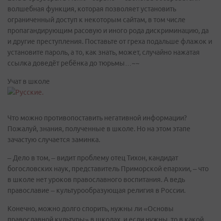
волшебная функция, которая позволяет установить
ограниченный доступ к некоторым сайтам, в том числе
пропагандирующим расовую и иного рода дискриминацию, да
и другие преступления. Поставьте от греха подальше флажок и
установите пароль, а то, как знать, может, случайно нажатая
ссылка доведёт ребёнка до тюрьмы…~~
Учат в школе
Что можно противопоставить негативной информации?
Пожалуй, знания, полученные в школе. Но на этом этапе
зачастую случается заминка.
– Дело в том, – видит проблему отец Тихон, кандидат
богословских наук, представитель Приморской епархии, – что
в школе нет уроков православного воспитания. А ведь
православие – культурообразующая религия в России.
Конечно, можно долго спорить, нужны ли «Основы
православной культуры» в школах, и если нужны, то в какой