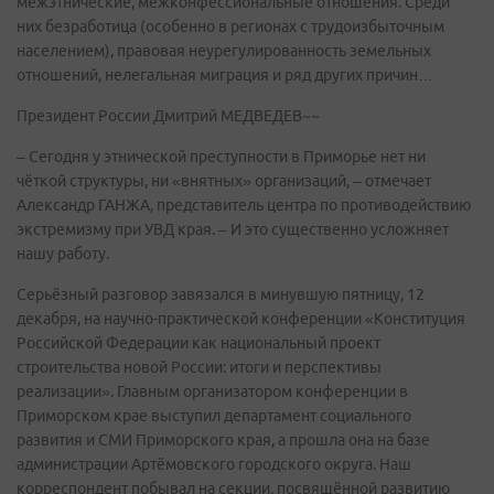
межэтнические, межконфессиональные отношения. Среди
них безработица (особенно в регионах с трудоизбыточным
населением), правовая неурегулированность земельных
отношений, нелегальная миграция и ряд других причин…
Президент России Дмитрий МЕДВЕДЕВ~~
– Сегодня у этнической преступности в Приморье нет ни
чёткой структуры, ни «внятных» организаций, – отмечает
Александр ГАНЖА, представитель центра по противодействию
экстремизму при УВД края. – И это существенно усложняет
нашу работу.
Серьёзный разговор завязался в минувшую пятницу, 12
декабря, на научно-практической конференции «Конституция
Российской Федерации как национальный проект
строительства новой России: итоги и перспективы
реализации». Главным организатором конференции в
Приморском крае выступил департамент социального
развития и СМИ Приморского края, а прошла она на базе
администрации Артёмовского городского округа. Наш
корреспондент побывал на секции, посвящённой развитию