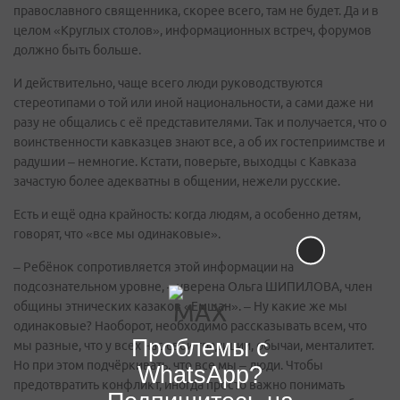
православного священника, скорее всего, там не будет. Да и в
целом «Круглых столов», информационных встреч, форумов
должно быть больше.
И действительно, чаще всего люди руководствуются
стереотипами о той или иной национальности, а сами даже ни
разу не общались с её представителями. Так и получается, что о
воинственности кавказцев знают все, а об их гостеприимстве и
радушии – немногие. Кстати, поверьте, выходцы с Кавказа
зачастую более адекватны в общении, нежели русские.
Есть и ещё одна крайность: когда людям, а особенно детям,
говорят, что «все мы одинаковые».
– Ребёнок сопротивляется этой информации на
подсознательном уровне, – уверена Ольга ШИПИЛОВА, член
общины этнических казаков «Емшан». – Ну какие же мы
одинаковые? Наоборот, необходимо рассказывать всем, что
Проблемы с
мы разные, что у всех нас свои традиции, обычаи, менталитет.
Но при этом подчёркивать, что все мы – люди. Чтобы
WhatsApp?
предотвратить конфликт, иногда просто важно понимать