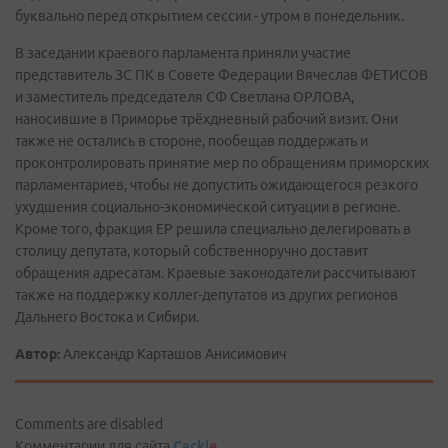
буквально перед открытием сессии - утром в понедельник.
В заседании краевого парламента приняли участие
представитель ЗС ПК в Совете Федерации Вячеслав ФЕТИСОВ
и заместитель председателя СФ Светлана ОРЛОВА,
наносившие в Приморье трёхдневный рабочий визит. Они
также не остались в стороне, пообещав поддержать и
проконтролировать принятие мер по обращениям приморских
парламентариев, чтобы не допустить ожидающегося резкого
ухудшения социально-экономической ситуации в регионе.
Кроме того, фракция ЕР решила специально делегировать в
столицу депутата, который собственноручно доставит
обращения адресатам. Краевые законодатели рассчитывают
также на поддержку коллег-депутатов из других регионов
Дальнего Востока и Сибири.
Автор:
Александр Карташов Анисимович
Comments are disabled
Комментарии для сайта
Cackl
e