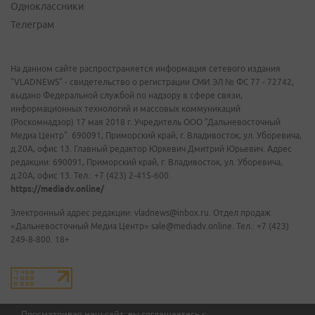
Одноклассники
Телеграм
На данном сайте распространяется информация сетевого издания
"VLADNEWS" - свидетельство о регистрации СМИ ЭЛ № ФС 77 - 72742,
выдано Федеральной службой по надзору в сфере связи,
информационных технологий и массовых коммуникаций
(Роскомнадзор) 17 мая 2018 г. Учредитель ООО "Дальневосточный
Медиа Центр". 690091, Приморский край, г. Владивосток, ул. Уборевича,
д.20А, офис 13. Главный редактор Юркевич Дмитрий Юрьевич. Адрес
редакции: 690091, Приморский край, г. Владивосток, ул. Уборевича,
д.20А, офис 13. Тел.: +7 (423) 2-415-600.
https://mediadv.online/
Электронный адрес редакции: vladnews@inbox.ru. Отдел продаж
«Дальневосточный Медиа Центр» sale@mediadv.online. Тел.: +7 (423)
249-8-800. 18+
Просматривая наш сайт, вы соглашаетесь с