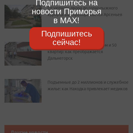
Подпишитесь на
От уютного двора до горнолыжного
новости Приморья
курорта: как преображается Арсеньев
в MAX!
Подпишитесь
сейчас!
Новый парк, сквер с фонтаном и 50
квартир: как преображается
Дальнегорск
Подъемные до 2 миллионов и служебное
жилье: как Находка привлекает медиков
Другие новости