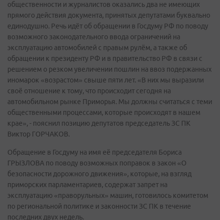
общественности и журналистов оказались два не имеющих
прямого действия документа, принятых депутатами буквально
единодушно. Речь идёт об обращении в Госдуму РФ по поводу
возможного законодательного ввода ограничений на
эксплуатацию автомобилей с правым рулём, а также об
обращении к президенту РФ и в правительство РФ в связи с
решением о резком увеличении пошлин на ввоз подержанных
иномарок «возрастом» свыше пяти лет. «В них мы выразили
своё отношение к тому, что происходит сегодня на
автомобильном рынке Приморья. Мы должны считаться с теми
общественными процессами, которые происходят в нашем
крае», - пояснил позицию депутатов председатель ЗС ПК
Виктор ГОРЧАКОВ.
Обращение в Госдуму на имя её председателя Бориса
ГРЫЗЛОВА по поводу возможных поправок в закон «О
безопасности дорожного движения», которые, на взгляд
приморских парламентариев, содержат запрет на
эксплуатацию «праворульных» машин, готовилось комитетом
по региональной политике и законности ЗС ПК в течение
последних двух недель.