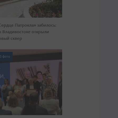
Сердце Патрокла» забилось:
о Владивостоке открыли
овый сквер
3 фото