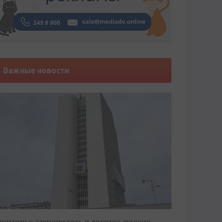
Важные новости
риморье закрепилось в десятке лучших