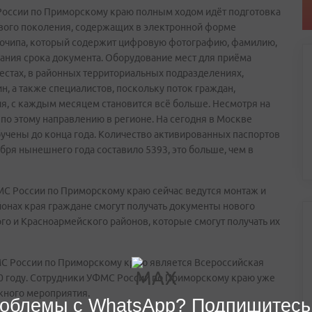
оссии по Приморскому краю полным ходом идёт подготовка
ового поколения, содержащих в электронной форме
рочипа, который содержит цифровую фотографию, фамилию,
нчания срока документа. Оборудование мест для приёма
местах, в районных территориальных подразделениях,
, а также специалистов, поскольку поток граждан,
я, с каждым месяцем становится всё больше. Несмотря на
по этому направлению в регионе. На сегодня в Москве
бучены до конца года. Количество активированных паспортов
бря нынешнего года составило 5393, это больше, чем в
С России по Приморскому краю сейчас ведутся монтаж и
айонах края граждане смогут получать документы нового
го и Красноармейского районов, которые смогут получать их
С России по Приморскому краю является Всероссийская
10 году. Сотрудники УФМС России по Приморскому краю уже
ажного мероприятия.
облемы с WhatsApp? Подпишитесь