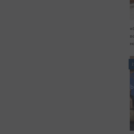
«
в
н
2