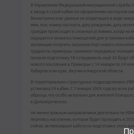
В Управлении Федеральной миграционной службы Р
к вводу в строй кабин по оформлению паспортов н
биометрические данные их владельцев в виде мик
имя, пол, номер паспорта, дату рождения, дату око
граждан происходит в сложных условиях, когда на 
ощущается нехватка помещений для установки кабин
желающих получить загранпаспорт нового поколени
трудности, приморцы занимают передовые позиции 
прошли подготовку 18 сотрудников, ещё 26 будут о
нового поколения в Приморье с 14 января по 24 ноя
Хабаровском крае, Якутии и Амурской области.
В территориально-структурных подразделениях УФМ
установка 24 кабин. С 1 января 2009 года во всех р
образца, что особо актуально для жителей Пожарско
в Дальнереченске.
Не менее важным направлением деятельности УФМ
перепись населения, которая будет проходить в 20
сейчас активизируют работу по подготовке этого в
Пр