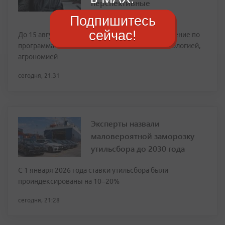
перспективные
специальности
Подпишитесь
сейчас!
До 15 августа можно подать документы на обучение по
программам, связанным с беспилотниками, экологией,
агрономией
сегодня, 21:31
Эксперты назвали
маловероятной заморозку
утильсбора до 2030 года
С 1 января 2026 года ставки утильсбора были
проиндексированы на 10–20%
сегодня, 21:28