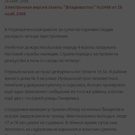
28 нояб. 2008
Электронная версия газеты "Владивосток" №2446 от 28
нояб. 2008
В Первореченском районе за сутки по горячим следам
раскрыто четыре преступления.
Нелёгкое дежурство выпало наряду 4-й роты патрульно-
постовой службы милиции. Стражи порядка заступили на
дежурство в ночь со среды на четверг.
Первый вызов на пульт дежурного поступил в 19.50. В районе
жилого дома № 4 на улице Иртышской трое неизвестных
похитили у девушки сумочку и скрылись. Вскоре прозвучало
ещё одно тревожное сообщение из того же района, а потом
ещё два с соседней улицы Гамарника.
Сотрудники милиции устроили облаву на ночных бандитов и
вскоре задержали всю троицу. Ими оказались молодые люди
17 и 18 лет, ранее не судимые. В тёмное время суток они
охотились за содержимым карманов и женских сумочек.