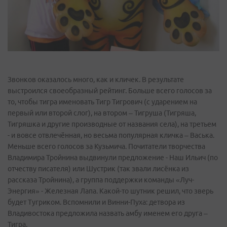
Звонков оказалось много, как и кличек. В результате
выстроился своеобразный рейтинг. Больше всего голосов за
то, чтобы тигра именовать Тигр Тигрович (с ударением на
первый или второй слог), на втором – Тигруша (Тигряша,
Тигряшка и другие производные от названия села), на третьем
- и вовсе отвлечённая, но весьма популярная кличка – Васька.
Меньше всего голосов за Кузьмича. Почитатели творчества
Владимира Тройнина выдвинули предложение - Наш Ильич (по
отчеству писателя) или Шустрик (так звали лисёнка из
рассказа Тройнина), а группа поддержки команды «Луч-
Энергия» - Железная Лапа. Какой-то шутник решил, что зверь
будет Тугриком. Вспомнили и Винни-Пуха: детвора из
Владивостока предложила назвать амбу именем его друга –
Тигра.