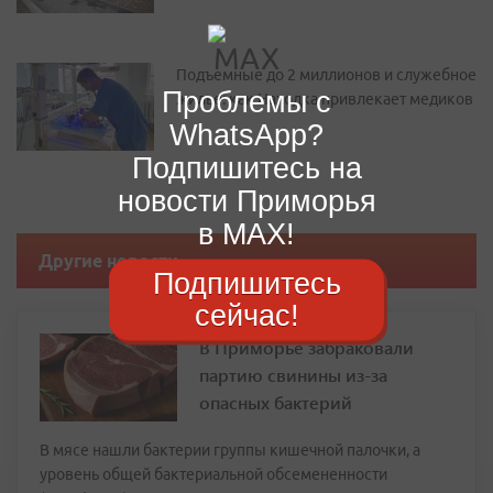
Подъемные до 2 миллионов и служебное
Проблемы с
жилье: как Находка привлекает медиков
WhatsApp?
Подпишитесь на
новости Приморья
в MAX!
Другие новости
Подпишитесь
сейчас!
В Приморье забраковали
партию свинины из-за
опасных бактерий
В мясе нашли бактерии группы кишечной палочки, а
уровень общей бактериальной обсемененности