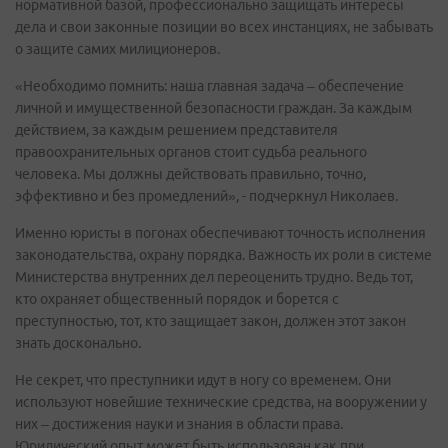
нормативной базой, профессионально защищать интересы
дела и свои законные позиции во всех инстанциях, не забывать
о защите самих милиционеров.
«Необходимо помнить: наша главная задача – обеспечение
личной и имущественной безопасности граждан. За каждым
действием, за каждым решением представителя
правоохранительных органов стоит судьба реального
человека. Мы должны действовать правильно, точно,
эффективно и без промедлений», - подчеркнул Николаев.
Именно юристы в погонах обеспечивают точность исполнения
законодательства, охрану порядка. Важность их роли в системе
Министерства внутренних дел переоценить трудно. Ведь тот,
кто охраняет общественный порядок и борется с
преступностью, тот, кто защищает закон, должен этот закон
знать досконально.
Не секрет, что преступники идут в ногу со временем. Они
используют новейшие технические средства, на вооружении у
них – достижения науки и знания в области права.
Юридический опыт может быть использован как при