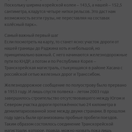
Поскольку ширина корейской колеи – 143,5, а нашей – 152,5
сантиметра, кладутся четыре нитки рельсов. Это даст нам
возможность везти грузы, не переставляя на составах
колёсный парк».
Самый важный первый шаг
Если посмотреть на карту, то станет ясно: участок дороги от
нашей границы до Раджина хоть и небольшой, но
принципиально важный. С него начинаются железнодорожные
пути по КНДР, а потом и по Республике Корея –
Транскорейская магистраль, стыкующаяся в районе Хасана с
российской сетью железных дорог и Транссибом.
Железнодорожное сообщение по полуострову было прервано
в 1953 году. И лишь спустя полвека – летом 2003 года
завершилось строительство отсутствовавшего между Югом и
Севером участка дороги протяжённостью 24 километра в
демилитаризованной зоне между двумя странами. В прошлом
году здесь были организованы пробные пробеги поездов.
Таким образом состоялось соединение Транскорейской
магистрали, которое, правда, можно назвать пока лишь