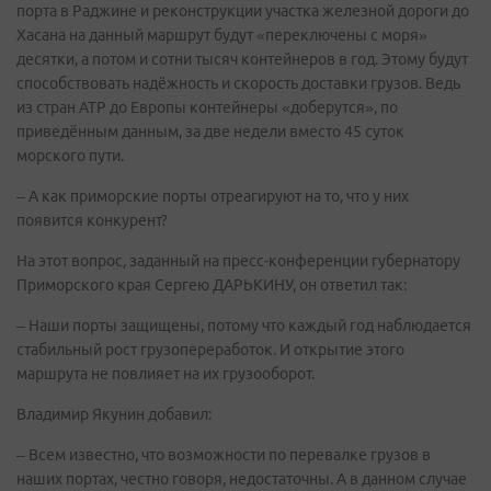
порта в Раджине и реконструкции участка железной дороги до
Хасана на данный маршрут будут «переключены с моря»
десятки, а потом и сотни тысяч контейнеров в год. Этому будут
способствовать надёжность и скорость доставки грузов. Ведь
из стран АТР до Европы контейнеры «доберутся», по
приведённым данным, за две недели вместо 45 суток
морского пути.
– А как приморские порты отреагируют на то, что у них
появится конкурент?
На этот вопрос, заданный на пресс-конференции губернатору
Приморского края Сергею ДАРЬКИНУ, он ответил так:
– Наши порты защищены, потому что каждый год наблюдается
стабильный рост грузопереработок. И открытие этого
маршрута не повлияет на их грузооборот.
Владимир Якунин добавил:
– Всем известно, что возможности по перевалке грузов в
наших портах, честно говоря, недостаточны. А в данном случае