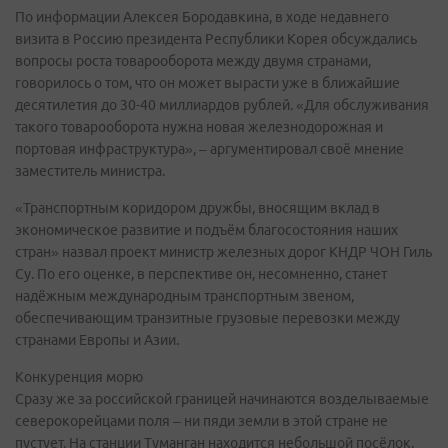
По информации Алексея Бородавкина, в ходе недавнего
визита в Россию президента Республики Корея обсуждались
вопросы роста товарооборота между двумя странами,
говорилось о том, что он может вырасти уже в ближайшие
десятилетия до 30-40 миллиардов рублей. «Для обслуживания
такого товарооборота нужна новая железнодорожная и
портовая инфраструктура», – аргументировал своё мнение
заместитель министра.
«Транспортным коридором дружбы, вносящим вклад в
экономическое развитие и подъём благосостояния наших
стран» назвал проект министр железных дорог КНДР ЧОН Гиль
Су. По его оценке, в перспективе он, несомненно, станет
надёжным международным транспортным звеном,
обеспечивающим транзитные грузовые перевозки между
странами Европы и Азии.
Конкуренция морю
Сразу же за российской границей начинаются возделываемые
северокорейцами поля – ни пяди земли в этой стране не
пустует. На станции Туманган находится небольшой посёлок.