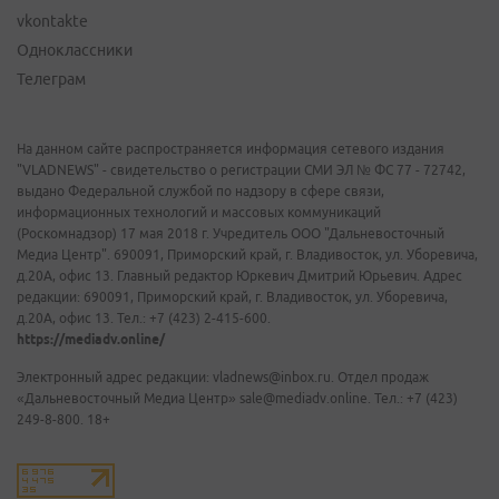
vkontakte
Одноклассники
Телеграм
На данном сайте распространяется информация сетевого издания
"VLADNEWS" - свидетельство о регистрации СМИ ЭЛ № ФС 77 - 72742,
выдано Федеральной службой по надзору в сфере связи,
информационных технологий и массовых коммуникаций
(Роскомнадзор) 17 мая 2018 г. Учредитель ООО "Дальневосточный
Медиа Центр". 690091, Приморский край, г. Владивосток, ул. Уборевича,
д.20А, офис 13. Главный редактор Юркевич Дмитрий Юрьевич. Адрес
редакции: 690091, Приморский край, г. Владивосток, ул. Уборевича,
д.20А, офис 13. Тел.: +7 (423) 2-415-600.
https://mediadv.online/
Электронный адрес редакции: vladnews@inbox.ru. Отдел продаж
«Дальневосточный Медиа Центр» sale@mediadv.online. Тел.: +7 (423)
249-8-800. 18+