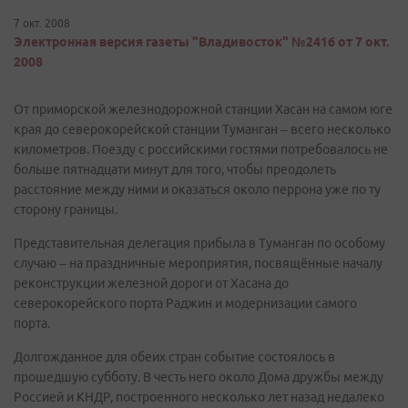
7 окт. 2008
Электронная версия газеты "Владивосток" №2416 от 7 окт.
2008
От приморской железнодорожной станции Хасан на самом юге
края до северокорейской станции Туманган – всего несколько
километров. Поезду с российскими гостями потребовалось не
больше пятнадцати минут для того, чтобы преодолеть
расстояние между ними и оказаться около перрона уже по ту
сторону границы.
Представительная делегация прибыла в Туманган по особому
случаю – на праздничные мероприятия, посвящённые началу
реконструкции железной дороги от Хасана до
северокорейского порта Раджин и модернизации самого
порта.
Долгожданное для обеих стран событие состоялось в
прошедшую субботу. В честь него около Дома дружбы между
Россией и КНДР, построенного несколько лет назад недалеко