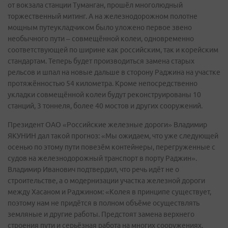
от вокзала станции Туманган, прошёл многолюдный
торжественный митинг. А на железнодорожном полотне
мощным путеукладчиком было уложено первое звено
необычного пути – совмещённой колеи, одновременно
соответствующей по ширине как российским, так и корейским
стандартам. Теперь будет производиться замена старых
рельсов и шпал на новые дальше в сторону Раджина на участке
протяжённостью 54 километра. Кроме непосредственно
укладки совмещённой колеи будут реконструированы 10
станций, 3 тоннеля, более 40 мостов и других сооружений.
Президент ОАО «Российские железные дороги» Владимир
ЯКУНИН дал такой прогноз: «Мы ожидаем, что уже следующей
осенью по этому пути повезём контейнеры, перегруженные с
судов на железнодорожный транспорт в порту Раджин».
Владимир Иванович подтвердил, что речь идёт не о
строительстве, а о модернизации участка железной дороги
между Хасаном и Раджином: «Колея в принципе существует,
поэтому нам не придётся в полном объёме осуществлять
земляные и другие работы. Предстоят замена верхнего
строения пути и серьёзная работа на многих сооружениях.