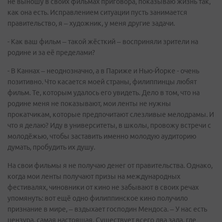
не выношу в своих фильмах приговора, показываю жизнь так,
как она есть. Исправлением ситуации пусть занимается
правительство, я – художник, у меня другие задачи.
- Как ваш фильм – такой жёсткий – восприняли зрители на
родине и за её пределами?
- В Каннах – неоднозначно, а в Париже и Нью-Йорке - очень
позитивно. Что касается моей страны, филиппинцы любят
фильм. Те, которым удалось его увидеть. Дело в том, что на
родине меня не показывают, мои ленты не нужны
прокатчикам, которые предпочитают слезливые мелодрамы. И
что я делаю? Иду в университеты, в школы, провожу встречи с
молодёжью, чтобы заставить именно молодую аудиторию
думать, пробудить их душу.
На свои фильмы я не получаю денег от правительства. Однако,
когда мои ленты получают призы на международных
фестивалях, чиновники от кино не забывают в своих речах
упомянуть: вот ещё одно филиппинское кино получило
признание в мире, – вздыхает господин Мендоса. – У нас есть
цензура, самая настоящая. Существует всего два зала, где