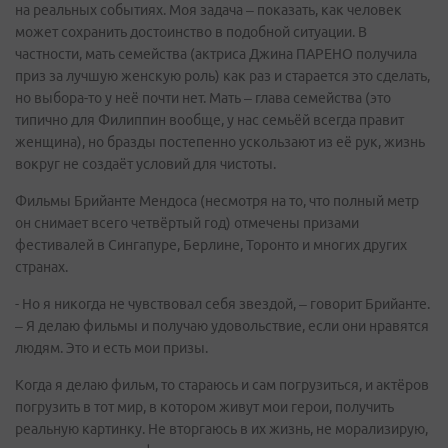
на реальных событиях. Моя задача – показать, как человек
может сохранить достоинство в подобной ситуации. В
частности, мать семейства (актриса Джина ПАРЕНО получила
приз за лучшую женскую роль) как раз и старается это сделать,
но выбора-то у неё почти нет. Мать – глава семейства (это
типично для Филиппин вообще, у нас семьёй всегда правит
женщина), но бразды постепенно ускользают из её рук, жизнь
вокруг не создаёт условий для чистоты.
Фильмы Брийанте Мендоса (несмотря на то, что полный метр
он снимает всего четвёртый год) отмечены призами
фестивалей в Сингапуре, Берлине, Торонто и многих других
странах.
- Но я никогда не чувствовал себя звездой, – говорит Брийанте.
– Я делаю фильмы и получаю удовольствие, если они нравятся
людям. Это и есть мои призы.
Когда я делаю фильм, то стараюсь и сам погрузиться, и актёров
погрузить в тот мир, в котором живут мои герои, получить
реальную картинку. Не вторгаюсь в их жизнь, не морализирую,