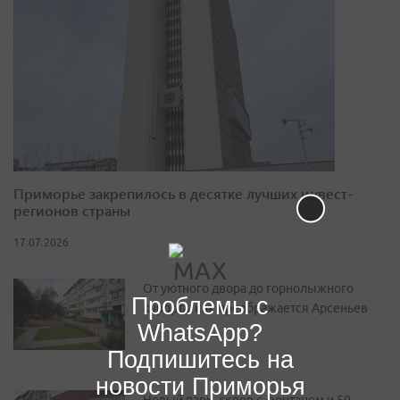
Приморье закрепилось в десятке лучших инвест-
регионов страны
17.07.2026
От уютного двора до горнолыжного
Проблемы с
курорта: как преображается Арсеньев
WhatsApp?
Подпишитесь на
новости Приморья