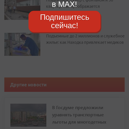
Новый парк, сквер с фонтаном и 50
в MAX!
квартир: как преображается
Дальнегорск
Подпишитесь
сейчас!
Подъемные до 2 миллионов и служебное
жилье: как Находка привлекает медиков
Другие новости
В Госдуме предложили
уравнять транспортные
льготы для многодетных