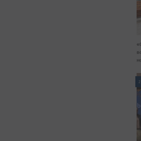
«
в
н
2