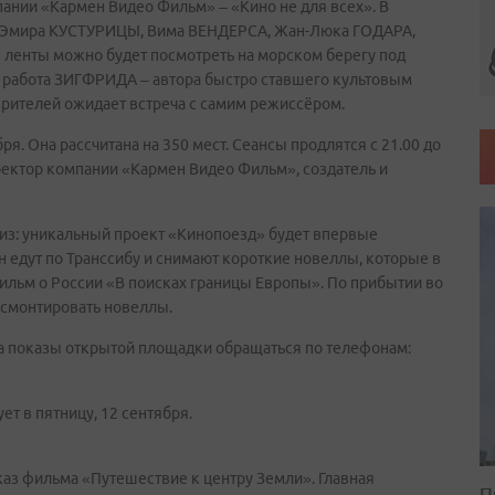
ании «Кармен Видео Фильм» – «Кино не для всех». В
в: Эмира КУСТУРИЦЫ, Вима ВЕНДЕРСА, Жан-Люка ГОДАРА,
енты можно будет посмотреть на морском берегу под
я работа ЗИГФРИДА – автора быстро ставшего культовым
рителей ожидает встреча с самим режиссёром.
ря. Она рассчитана на 350 мест. Сеансы продлятся с 21.00 до
ректор компании «Кармен Видео Фильм», создатель и
из: уникальный проект «Кинопоезд» будет впервые
ан едут по Транссибу и снимают короткие новеллы, которые в
льм о России «В поисках границы Европы». По прибытии во
ы смонтировать новеллы.
а показы открытой площадки обращаться по телефонам:
т в пятницу, 12 сентября.
каз фильма «Путешествие к центру Земли». Главная
П