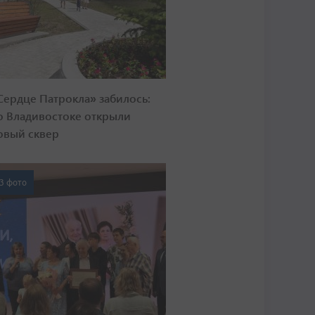
Сердце Патрокла» забилось:
о Владивостоке открыли
овый сквер
3 фото