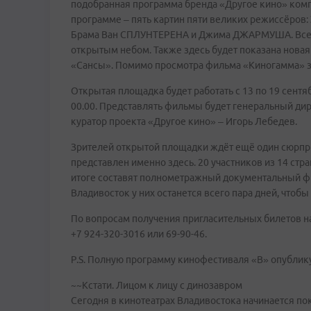
подобранная программа бренда «Другое кино» комп
программе – пять картин пяти великих режиссёро
Брама Ван СПЛУНТЕРЕНА и Джима ДЖАРМУША. Все л
открытым небом. Также здесь будет показана нова
«Сансы». Помимо просмотра фильма «Киногамма» з
Открытая площадка будет работать с 13 по 19 сентяб
00.00. Представлять фильмы будет генеральный ди
куратор проекта «Другое кино» – Игорь Лебедев.
Зрителей открытой площадки ждёт ещё один сюрпр
представлен именно здесь. 20 участников из 14 стр
итоге составят полнометражный документальный фи
Владивосток у них останется всего пара дней, чтоб
По вопросам получения пригласительных билетов н
+7 924-320-3016 или 69-90-46.
P.S. Полную программу кинофестиваля «В» опубликуе
~~Кстати. Лицом к лицу с динозавром
Сегодня в кинотеатрах Владивостока начинается по