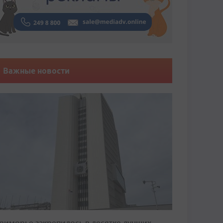
Важные новости
риморье закрепилось в десятке лучших