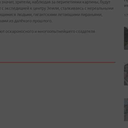
и значит, зрители, наблюдая за перипетиями картины, будут
и
т с экспедицией к центру Земли, сталкиваясь с нереальными
ющимися людьми, гигантскими летающими пираньями,
17
ами из далёкого прошлого.
бют оскароносного и многоопытнейшего создателя