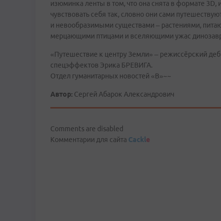
изюминка ленты в том, что она снята в формате 3D, 
чувствовать себя так, словно они сами путешествую
и невообразимыми существами – растениями, пита
мерцающими птицами и вселяющими ужас динозавр
«Путешествие к центру Земли» – режиссёрский де
спецэффектов Эрика БРЕВИГА.
Отдел гуманитарных новостей «В»~~
Автор:
Сергей Абарок Александрович
Comments are disabled
Комментарии для сайта
Cackl
e