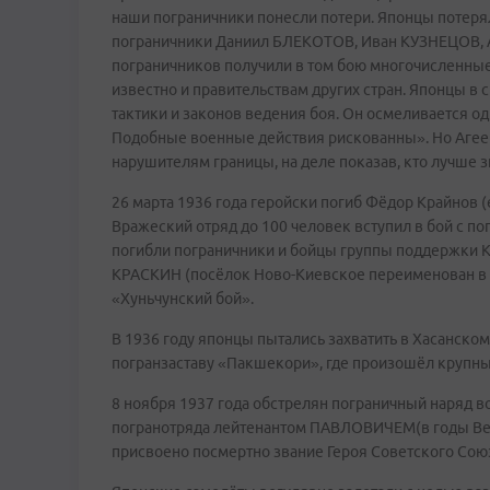
наши пограничники понесли потери. Японцы потеря
пограничники Даниил БЛЕКОТОВ, Иван КУЗНЕЦОВ, 
пограничников получили в том бою многочисленные 
известно и правительствам других стран. Японцы в с
тактики и законов ведения боя. Он осмеливается о
Подобные военные действия рискованны». Но Агеев
нарушителям границы, на деле показав, кто лучше з
26 марта 1936 года геройски погиб Фёдор Крайнов (
Вражеский отряд до 100 человек вступил в бой с п
погибли пограничники и бойцы группы поддержки
КРАСКИН (посёлок Ново-Киевское переименован в К
«Хуньчунский бой».
В 1936 году японцы пытались захватить в Хасанском
погранзаставу «Пакшекори», где произошёл крупный 
8 ноября 1937 года обстрелян пограничный наряд 
погранотряда лейтенантом ПАВЛОВИЧЕМ(в годы Вел
присвоено посмертно звание Героя Советского Союз