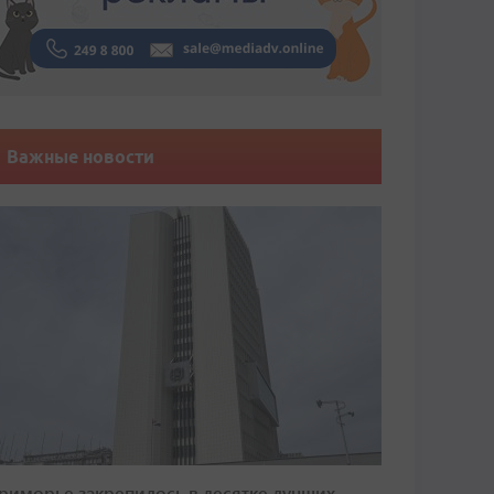
Важные новости
риморье закрепилось в десятке лучших