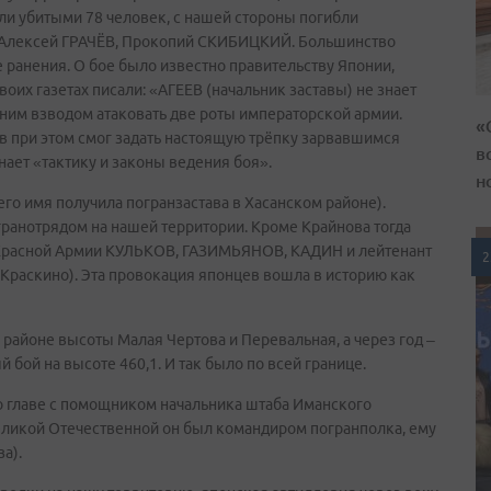
ли убитыми 78 человек, с нашей стороны погибли
Алексей ГРАЧЁВ, Прокопий СКИБИЦКИЙ. Большинство
ранения. О бое было известно правительству Японии,
воих газетах писали: «АГЕЕВ (начальник заставы) не знает
дним взводом атаковать две роты императорской армии.
«
 при этом смог задать настоящую трёпку зарвавшимся
в
нает «тактику и законы ведения боя».
н
его имя получила погранзастава в Хасанском районе).
огранотрядом на нашей территории. Кроме Крайнова тогда
 Красной Армии КУЛЬКОВ, ГАЗИМЬЯНОВ, КАДИН и лейтенант
2
раскино). Эта провокация японцев вошла в историю как
 районе высоты Малая Чертова и Перевальная, а через год –
бой на высоте 460,1. И так было по всей границе.
во главе с помощником начальника штаба Иманского
икой Отечественной он был командиром погранполка, ему
а).