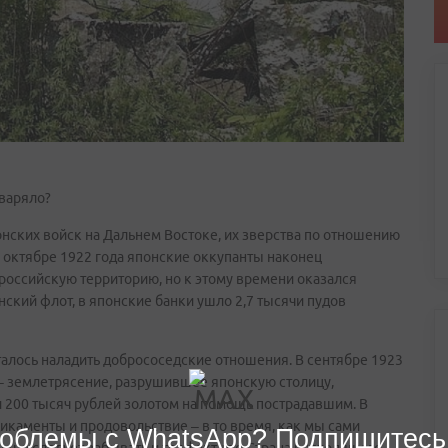
дваряло?
онских войск на Дальнем Востоке, их зверства по отношению
 октябре 1922 года японские оккупанты наконец
оссийскую территорию, но к этому времени оказался
ский флот, в японские банки ушло 2,7 тысячи пудов
талось наладить добрососедские отношения. В сентябре 1923
е – землетрясение, разрушившее японскую столицу,
200 тысяч рублей золотом на помощь пострадавшим. В
каменты и продовольствие – в то время, как мы сами
облемы с WhatsApp? Подпишитесь
(не следует забывать и тот факт, что Страна восходящего