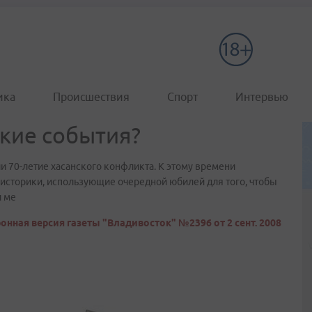
ика
Происшествия
Спорт
Интервью
ские события?
и 70-летие хасанского конфликта. К этому времени
еисторики, использующие очередной юбилей для того, чтобы
и ме
онная версия газеты "Владивосток" №2396 от 2 сент. 2008