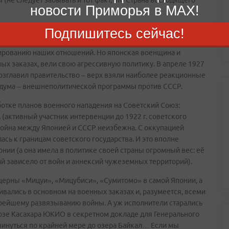
новости Приморья в MAX!
ву японским народом и отдельными политиками. Так, мэр
Подпишитесь сейчас!
 США на Дальний Восток, выступил за сближение с Россией.
ированию наших отношений. Но японская военщина и
 заказах, вели свою агрессивную политику. В апреле 1927
озглавил правительство – верх взяли наиболее реакционные
ндума – внешнеполитической программы против СССР.
ботке планов военного нападения на Советский Союз:
(активный участник интервенции до 1922 г. советского
 война между Японией и СССР неизбежна. С оккупацией
сь к границам советского государства. И это вполне
и (а она имела в политике своей страны огромный вес: её
 зависело от войн и аннексий чужеземных территорий).
ерны «Мицуи», «Мицубиси», «Сумитомо» в самой Японии, а
вались в основном на военных заказах и, разумеется, всеми
рейшему развязыванию войны. А уж исполнители старались
юзе Касахара ЮКИО в секретном докладе для Генерального
инуться по крайней мере до озера Байкал… Если мы