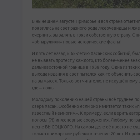
В нынешнем августе Приморье и вся страна отметил
появились на свет разного рода лжеочевидцы и лж
очернить, вывалять в грязи собственную страну. Они
«обнаружили» новые исторические факты!
И пять лет назад, к 65-летию Хасанских событий, бы
не вызвать протест у каждого, кто более-менее зна
дальневосточной границе в 1938 году. Одна из так
выхода издания в свет пытался как-то объяснить сво
на вымысел. Только вот читателю, не искушённому в
где – ложь.
Молодому поколению нашей страны всё труднее поня
озера Хасан. Особенно если оно начитается таких «
известный немногим». К примеру, если верить авт
полосы (?!) инженерные сооружения. Любому погран
песне ВЫСОЦКОГО. На самом деле её просто не сущ
только приморские рубежи в течение 20 лет. И пр