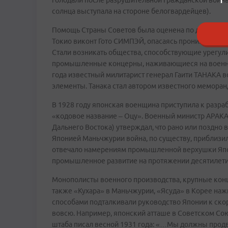
солнца выступала на стороне белогвардейцев).
Помощь Страны Советов была оценена по достоинст
Токио виконт Гото СИМПЭЙ, опасаясь проникновения
Стали возникать общества, способствующие урегул
промышленные концерны, наживающиеся на военных
года известный милитарист генерал Гаити ТАНАКА в
элементы. Танака стал автором известного мемора
В 1928 году японская военщина приступила к разра
«кодовое название – Оцу». Военный министр АРАКА 
Дальнего Востока) утверждал, что рано или поздно
Японией Маньчжурии война, по существу, приблизила
отвечало намерениям промышленной верхушки Япони
промышленное развитие на протяжении десятилетий
Монополисты военного производства, крупные конц
также «Кухара» в Маньчжурии, «Ясуда» в Корее нажи
способами подталкивали руководство Японии к ско
вовсю. Например, японский атташе в Советском Со
штаба писал весной 1931 года: «…Мы должны продв