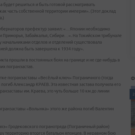
а будет решиться и быть готовой рассматривать
как часть собственной территории империи». (Этот доклад
.)
губернаторов префектур заявил: «…Японии необходимо
ии Приморья, Забайкалья, Сибири…». На Токийском трибунале
у начальниками отделов и отделений существовала
ссией должна быть завершена к 1934 году».
кта прошли в постоянных боях на границе и не где-нибудь в
ших погранзастав.
Ф
астке погранзаставы «Весёлый ключ» Пограничного (тогда
погиб Александр КРАЕВ. Эта известная застава получила его
анзаставы им. Краева, это чуть больше 10 км до линии
2
погранзаставы «Волынка» этого же района погиб Валентин
янхэ» Гродековского погранотряда (Пограничный район)
у территорию вторгся батальон японцев. В неравном бою