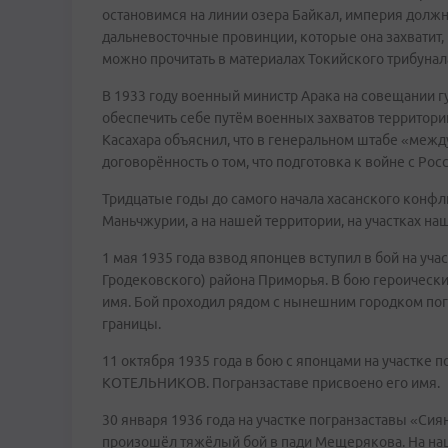
остановимся на линии озера Байкал, империя должн
дальневосточные провинции, которые она захватит, 
можно прочитать в материалах Токийского трибунала
В 1933 году военный министр Арака на совещании 
обеспечить себе путём военных захватов территор
Касахара объяснил, что в генеральном штабе «межд
договорённость о том, что подготовка к войне с Ро
Тридцатые годы до самого начала хасанского конфли
Маньчжурии, а на нашей территории, на участках на
1 мая 1935 года взвод японцев вступил в бой на уч
Гродековского) района Приморья. В бою героически 
имя. Бой проходил рядом с нынешним городком погр
границы.
11 октября 1935 года в бою с японцами на участке 
КОТЕЛЬНИКОВ. Погранзаставе присвоено его имя.
30 января 1936 года на участке погранзаставы «Си
произошёл тяжёлый бой в пади Мещерякова. На наш