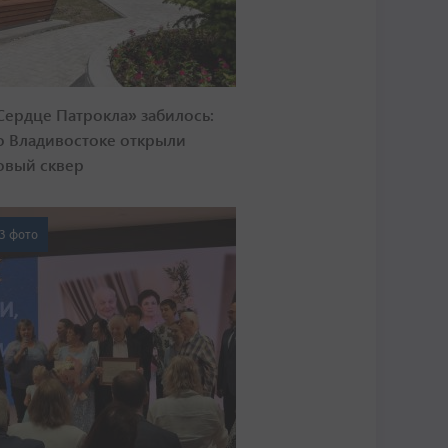
Сердце Патрокла» забилось:
о Владивостоке открыли
овый сквер
3 фото