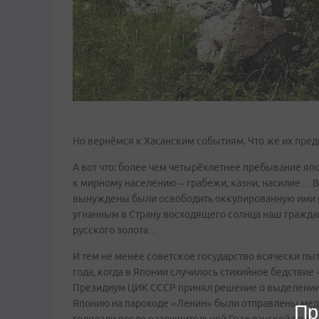
Но вернёмся к Хасанским событиям. Что же их пре
А вот что: более чем четырёхлетнее пребывание яп
к мирному населению – грабежи, казни, насилие… В
вынуждены были освободить оккупированную ими р
угнанным в Страну восходящего солнца наш граждан
русского золота…
И тем не менее советское государство всячески пы
года, когда в Японии случилось стихийное бедстви
Президиум ЦИК СССР принял решение о выделении 
Японию на пароходе «Ленин» были отправлены меди
Пр
голодали после разрушительной Гражданской войны 