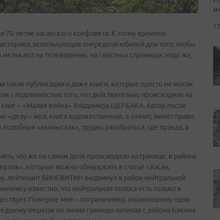
и
17
и 70-летие хасанского конфликта. К этому времени
еисторики, использующие очередной юбилей для того, чтобы
 мелькают на телевидении, на газетных страницах: надо же,
ли такие публикации и даже книги, которые просто не могли
ком с подлинностью того, что действительно происходило на
их книг – «Малая война» Владимира ЩЕРБАКА. Автор после
ю «дезу»: мол, книга художественная, а значит, имеет право
 подобных «вымыслах», трудно разобраться, где правда, а
ть, что же на самом деле происходило на границе, в районе
перлов», которые можно обнаружить в статье «Хасан,
ору, лейтенант ВИНЕВИТИН выдвинул в район нейтральной
ичнику известно, что нейтральная полоса есть только в
ествует. Поверьте мне – пограничнику, охранявшему одни
ошедшему пешком по линии границы начиная с района Бикина