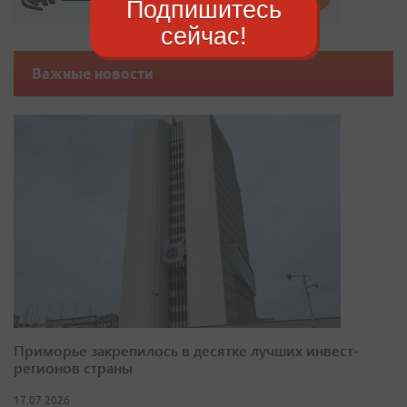
Подпишитесь
сейчас!
Важные новости
Приморье закрепилось в десятке лучших инвест-
регионов страны
17.07.2026