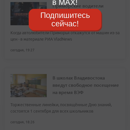
в MAX!
Приморские водители
назвали предельную
Подпишитесь
стоимость топлива
сейчас!
Когда автолюбители Приморья откажутся от машин из-за
цен - в материале РИА VladNews
сегодня, 19:27
В школах Владивостока
введут свободное посещение
на время ВЭФ
Торжественные линейки, посвящённые Дню знаний,
состоятся 1 сентября для всех школьников
сегодня, 18:26