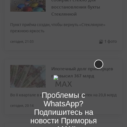
восстановления бухты
Стеклянной
Пункт приёма создан, чтобы вернуть «Стеклянухе»
прежнюю яркость
1 фото
сегодня, 21:03
Ипотечный долг приморцев
превысил 367 млрд
Проблемы с
Во II квартале в крае выдали 4,1 тыс. ипотек на 20,8 млрд
WhatsApp?
сегодня, 20:14
Подпишитесь на
новости Приморья