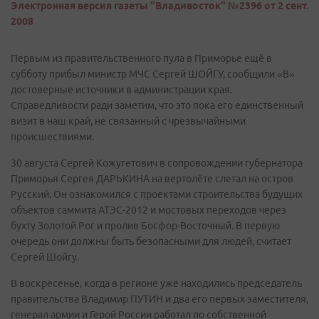
Электронная версия газеты "Владивосток" №2396 от 2 сент.
2008
Первым из правительственного пула в Приморье ещё в
субботу прибыл министр МЧС Сергей ШОЙГУ, сообщили «В»
достоверные источники в администрации края.
Справедливости ради заметим, что это пока его единственный
визит в наш край, не связанный с чрезвычайными
происшествиями.
30 августа Сергей Кожугетович в сопровождении губернатора
Приморья Сергея ДАРЬКИНА на вертолёте слетал на остров
Русский. Он ознакомился с проектами строительства будущих
объектов саммита АТЭС-2012 и мостовых переходов через
бухту Золотой Рог и пролив Босфор-Восточный. В первую
очередь они должны быть безопасными для людей, считает
Сергей Шойгу.
В воскресенье, когда в регионе уже находились председатель
правительства Владимир ПУТИН и два его первых заместителя,
генерал армии и Герой России работал по собственной