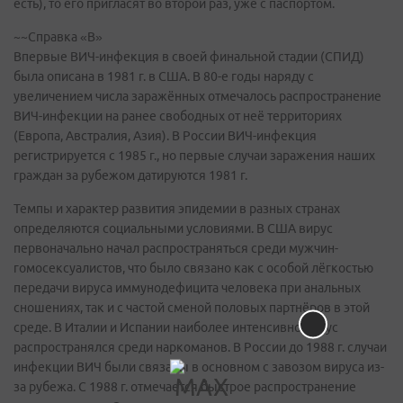
есть), то его пригласят во второй раз, уже с паспортом.
~~Справка «В»
Впервые ВИЧ-инфекция в своей финальной стадии (СПИД)
была описана в 1981 г. в США. В 80-е годы наряду с
увеличением числа заражённых отмечалось распространение
ВИЧ-инфекции на ранее свободных от неё территориях
(Европа, Австралия, Азия). В России ВИЧ-инфекция
регистрируется с 1985 г., но первые случаи заражения наших
граждан за рубежом датируются 1981 г.
Темпы и характер развития эпидемии в разных странах
определяются социальными условиями. В США вирус
первоначально начал распространяться среди мужчин-
гомосексуалистов, что было связано как с особой лёгкостью
передачи вируса иммунодефицита человека при анальных
сношениях, так и с частой сменой половых партнёров в этой
среде. В Италии и Испании наиболее интенсивно вирус
распространялся среди наркоманов. В России до 1988 г. случаи
инфекции ВИЧ были связаны в основном с завозом вируса из-
за рубежа. С 1988 г. отмечается быстрое распространение