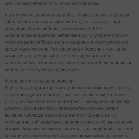
дать своему ребёнку того, что может здоровая.
Как отмечают специалисты, сейчас снижается риск передачи
заболевания «вертикальным путём», то есть как раз при
рождении. Кстати, ребёнка, рождённого от ВИЧ-
инфицированной матери, наблюдают до полутора лет. После
этого возраста ребёнка, если он здоров, снимают с учёта или
продолжают лечение. Разговаривать о болезни с малышом
начинают достаточно рано - лет с четырёх-пяти и под
наблюдением психологов и психотерапевтов. Если ребёнка не
лечить, то к этому возрасту он умрёт.
Мамин ремень страшнее болезни
Ещё в годы, когда автор этих строк была школьницей, к нам в
класс приходили волонтёры, рассказывали о том, что такое
СПИД, как можно от него защититься. Помню, хихикали всем
классом, услышав слово «презерватив». Помню, затаив
дыхание, наблюдали за экспериментом. Сначала в иглу
набирали чистой воды (мы условились считать её наркотиком),
потом набирали совсем чуть-чуть воды, разведённой с красной
краской (это была «кровь»: когда наркоманы колют зелье в