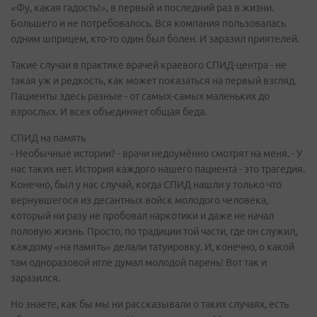
«Фу, какая гадость!», в первый и последний раз в жизни.
Большего и не потребовалось. Вся компания пользовалась
одним шприцем, кто-то один был болен. И заразил приятелей.
Такие случаи в практике врачей краевого СПИД-центра - не
такая уж и редкость, как может показаться на первый взгляд.
Пациенты здесь разные - от самых-самых маленьких до
взрослых. И всех объединяет общая беда.
СПИД на память
- Необычные истории? - врачи недоумённо смотрят на меня. - У
нас таких нет. История каждого нашего пациента - это трагедия.
Конечно, был у нас случай, когда СПИД нашли у только что
вернувшегося из десантных войск молодого человека,
который ни разу не пробовал наркотики и даже не начал
половую жизнь. Просто, по традиции той части, где он служил,
каждому «на память» делали татуировку. И, конечно, о какой
там одноразовой игле думал молодой парень! Вот так и
заразился.
Но знаете, как бы мы ни рассказывали о таких случаях, есть