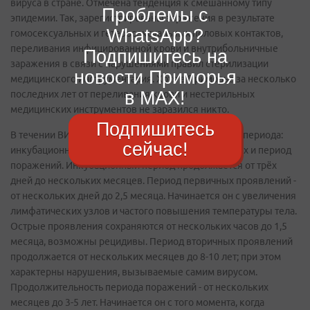
вируса в стране. Отмечена тенденция к смешанному типу
Проблемы с
эпидемии. Так, зарегистрированы заражения в результате
WhatsApp?
гомосексуальных и гетеросексуальных половых контактов,
переливания инфицированной крови и внутрибольничные
Подпишитесь на
заражения в связи с нарушениями правил стерилизации
новости Приморья
медицинского инструментария. Хотя в Приморье за несколько
в MAX!
последних лет от переливания крови и нестерильных
медицинских инструментов не заразился никто.
Подпишитесь
В течении ВИЧ-инфекции можно выделить четыре периода:
сейчас!
инкубационный, первичных проявлений, вторичных и период
поражений. Инкубационный период продолжается от трёх
дней до нескольких месяцев. Период первичных проявлений -
от нескольких дней до 2,5 месяца. Начинается он с увеличения
лимфатических узлов и частого повышения температуры тела.
Острые проявления сохраняются от нескольких часов до 1,5
месяца, возможны рецидивы. Период вторичных проявлений
продолжается от нескольких месяцев до 8-10 лет; при этом
характерны нарушения, вызываемые самим вирусом.
Продолжительность периода поражений - от нескольких
месяцев до 3-5 лет. Начинается он с того момента, когда