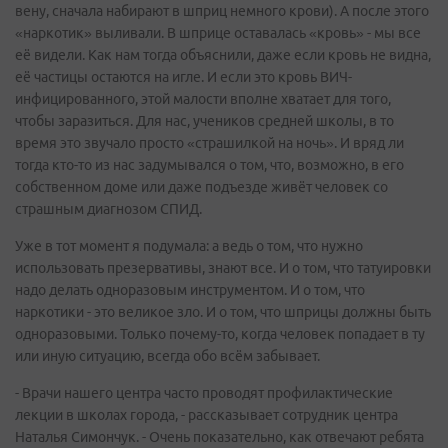
вену, сначала набирают в шприц немного крови). А после этого
«наркотик» выливали. В шприце оставалась «кровь» - мы все
её видели. Как нам тогда объяснили, даже если кровь не видна,
её частицы остаются на игле. И если это кровь ВИЧ-
инфицированного, этой малости вполне хватает для того,
чтобы заразиться. Для нас, учеников средней школы, в то
время это звучало просто «страшилкой на ночь». И вряд ли
тогда кто-то из нас задумывался о том, что, возможно, в его
собственном доме или даже подъезде живёт человек со
страшным диагнозом СПИД.
Уже в тот момент я подумала: а ведь о том, что нужно
использовать презервативы, знают все. И о том, что татуировки
надо делать одноразовым инструментом. И о том, что
наркотики - это великое зло. И о том, что шприцы должны быть
одноразовыми. Только почему-то, когда человек попадает в ту
или иную ситуацию, всегда обо всём забывает.
- Врачи нашего центра часто проводят профилактические
лекции в школах города, - рассказывает сотрудник центра
Наталья Симончук. - Очень показательно, как отвечают ребята