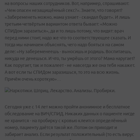
на вопросы наших сотрудников. Вот, например, спрашивают:
«Чем опасен незащищённый секс?». Знаете, что говорят?
«Забеременеть можно, мама узнает - скандал будет». И лишь
третьим-четвёртым вариантом ответа бывает: «Можно
СПИДом заразиться», да и то лишь потому, что видят: врач
перед ними стоит, надо же что-то соответствующее сказать. И
тогда мы начинаем объяснять, чего надо бояться на самом
деле: «Ну забеременеешь - выносишь и родишь. Воспитаешь,
никуда не денешься. И что, ты умрёшь от этого? Мама наругает?
Как поругает, так и пожалеет - не навсегда же она тебя накажет.
А вот если ты СПИДом заразишься, то это на всю жизнь.
Причём очень короткую»…
Сегодня уже с 14 лет можно пройти анонимное и бесплатное
обследование на ВИЧ/СПИД. Никаких данных о пациенте нигде
не хранится - на пробирку с кровью клеится определённый
номер, пациенту даётся такой же. Потом он приходит и
забирает анализ. Если результат положительный (то есть вирус