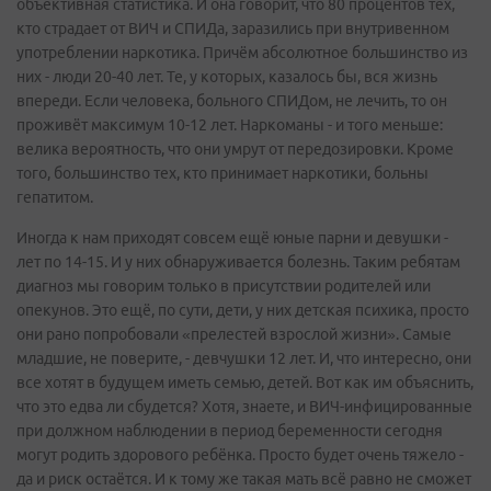
объективная статистика. И она говорит, что 80 процентов тех,
кто страдает от ВИЧ и СПИДа, заразились при внутривенном
употреблении наркотика. Причём абсолютное большинство из
них - люди 20-40 лет. Те, у которых, казалось бы, вся жизнь
впереди. Если человека, больного СПИДом, не лечить, то он
проживёт максимум 10-12 лет. Наркоманы - и того меньше:
велика вероятность, что они умрут от передозировки. Кроме
того, большинство тех, кто принимает наркотики, больны
гепатитом.
Иногда к нам приходят совсем ещё юные парни и девушки -
лет по 14-15. И у них обнаруживается болезнь. Таким ребятам
диагноз мы говорим только в присутствии родителей или
опекунов. Это ещё, по сути, дети, у них детская психика, просто
они рано попробовали «прелестей взрослой жизни». Самые
младшие, не поверите, - девчушки 12 лет. И, что интересно, они
все хотят в будущем иметь семью, детей. Вот как им объяснить,
что это едва ли сбудется? Хотя, знаете, и ВИЧ-инфицированные
при должном наблюдении в период беременности сегодня
могут родить здорового ребёнка. Просто будет очень тяжело -
да и риск остаётся. И к тому же такая мать всё равно не сможет