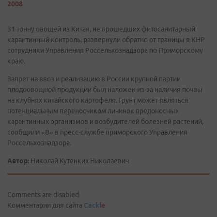
2008
31 тонну овощей из Китая, не прошедших фитосанитарный
карантинный контроль, развернули обратно от границы в КНР
сотрудники Управления Россельхознадзора по Приморскому
краю.
Запрет на ввоз и реализацию в России крупной партии
плодоовощной продукции был наложен из-за наличия почвы
на клубнях китайского картофеля. Грунт может являться
потенциальным переносчиком личинок вредоносных
карантинных организмов и возбудителей болезней растений,
сообщили «В» в пресс-службе приморского Управления
Россельхознадзора.
Автор:
Николай Кутенких Николаевич
Comments are disabled
Комментарии для сайта
Cackl
e