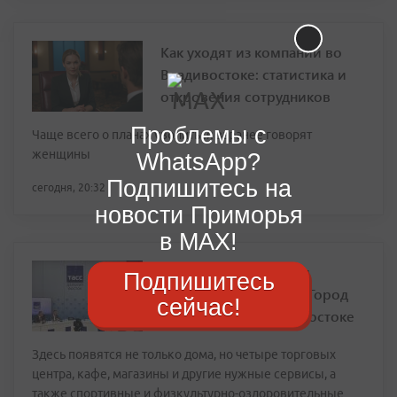
Как уходят из компаний во
Владивостоке: статистика и
откровения сотрудников
Проблемы с
Чаще всего о планах уволиться заранее говорят
женщины
WhatsApp?
Подпишитесь на
сегодня, 20:32
новости Приморья
в MAX!
Речной парк, школы и
Подпишитесь
дороги: каким будет «Город
сейчас!
Заметный» во Владивостоке
Здесь появятся не только дома, но четыре торговых
центра, кафе, магазины и другие нужные сервисы, а
также спортивные и физкультурно-оздоровительные