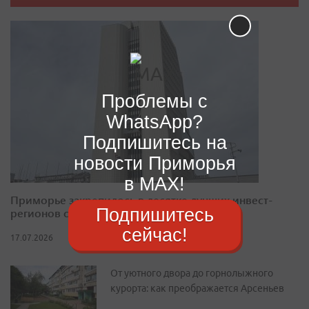
Проблемы с
WhatsApp?
Подпишитесь на
новости Приморья
в MAX!
Приморье закрепилось в десятке лучших инвест-
Подпишитесь
регионов страны
сейчас!
17.07.2026
От уютного двора до горнолыжного
курорта: как преображается Арсеньев