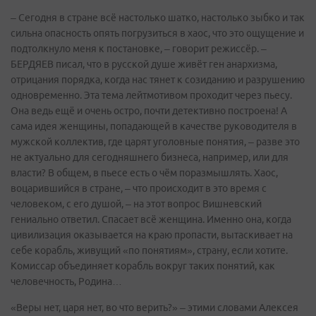
– Сегодня в стране всё настолько шатко, настолько зыбко и так
сильна опасность опять погрузиться в хаос, что это ощущение и
подтолкнуло меня к постановке, – говорит режиссёр. –
БЕРДЯЕВ писал, что в русской душе живёт ген анархизма,
отрицания порядка, когда нас тянет к созиданию и разрушению
одновременно. Эта тема лейтмотивом проходит через пьесу.
Она ведь ещё и очень остро, почти детективно построена! А
сама идея женщины, попадающей в качестве руководителя в
мужской коллектив, где царят уголовные понятия, – разве это
не актуально для сегодняшнего бизнеса, например, или для
власти? В общем, в пьесе есть о чём поразмышлять. Хаос,
воцарившийся в стране, – что происходит в это время с
человеком, с его душой, – на этот вопрос Вишневский
гениально ответил. Спасает всё женщина. Именно она, когда
цивилизация оказывается на краю пропасти, вытаскивает на
себе корабль, живущий «по понятиям», страну, если хотите.
Комиссар объединяет корабль вокруг таких понятий, как
человечность, Родина…
«Веры нет, царя нет, во что верить?» – этими словами Алексея