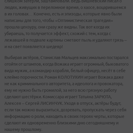
слишком затёрли, заштамповали. Ведь Вишневский писал о
людях, живущих в переломное время, о хаосе, воцарившемся
в их головах… Конечно, есть и эпизоды, которые явно были
написаны для того, чтобы «Оптимистическая трагедия»
прошла цензуру, они сразу же видны. Так вот когда их
убираешь, то получается эффект, схожий с тем, когда с
лежавшей в подвале картины сметают пыль и удаляют грязь –
и на свет появляется шедевр!
Выбирая актёров, Станислав Мальцев максимально постарался
отойти от штампов, когда Вожака играет огромный, быковатого
вида мужик, а командир корабля, белый офицер, несёт в себе
клеймо порочности. Роман КОЛОТУХИН играет Вожака даже
не как криминального авторитета, а идеолога и провокатора,
ему не нужно быть громилой, за него всю грязную работу
сделают шестёрки. Комиссара играет Татьяна ЗАРЮТА,
Алексея – Сергей ЛИСИНЧУК. Уходя в отпуск, актёры будут,
если так можно выразиться, дозревать, пропускать через себя
информацию о роли, находить в своих героях черты, которые
сделают их одновременно близкими дню сегодняшнему и
нашему прошлому.