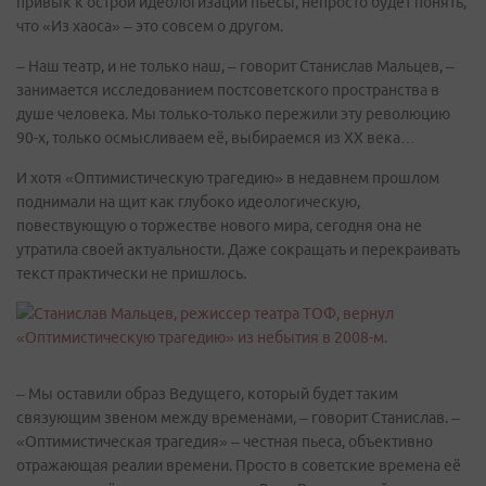
привык к острой идеологизации пьесы, непросто будет понять,
что «Из хаоса» – это совсем о другом.
– Наш театр, и не только наш, – говорит Станислав Мальцев, –
занимается исследованием постсоветского пространства в
душе человека. Мы только-только пережили эту революцию
90-х, только осмысливаем её, выбираемся из XX века…
И хотя «Оптимистическую трагедию» в недавнем прошлом
поднимали на щит как глубоко идеологическую,
повествующую о торжестве нового мира, сегодня она не
утратила своей актуальности. Даже сокращать и перекраивать
текст практически не пришлось.
– Мы оставили образ Ведущего, который будет таким
связующим звеном между временами, – говорит Станислав. –
«Оптимистическая трагедия» – честная пьеса, объективно
отражающая реалии времени. Просто в советские времена её