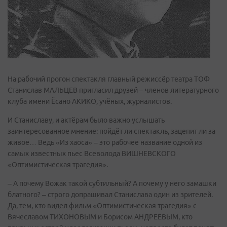
На рабочий прогон спектакля главный режиссёр театра ТОФ
Станислав МАЛЬЦЕВ пригласил друзей – членов литературного
клуба имени Ёсано АКИКО, учёных, журналистов.
И Станиславу, и актёрам было важно услышать
заинтересованное мнение: пойдёт ли спектакль, зацепит ли за
живое… Ведь «Из хаоса» – это рабочее название одной из
самых известных пьес Всеволода ВИШНЕВСКОГО
«Оптимистическая трагедия».
– А почему Вожак такой субтильный? А почему у него замашки
блатного? – строго допрашивал Станислава один из зрителей.
Да, тем, кто видел фильм «Оптимистическая трагедия» с
Вячеславом ТИХОНОВЫМ и Борисом АНДРЕЕВЫМ, кто