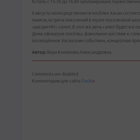
Кстати, с 15.30 до 16.00 запланирована торжественн
9 августа непосредственно в посёлке Хасан состоят
памяти, встреча поколений в музее поселковой шко
«расцветёт» салют. В этот же день салют будет и в
Дома офицеров посёлка, факельное шествие к сопк
посвящённое Хасанским событиям, концертная про
Автор:
Вера Конюхова Александровна
Comments are disabled
Комментарии для сайта
Cackl
e