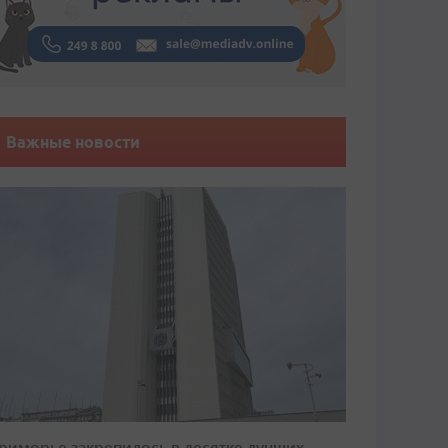
Важные новости
риморье закрепилось в десятке лучших