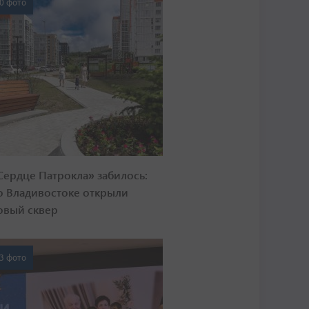
0 фото
Сердце Патрокла» забилось:
о Владивостоке открыли
овый сквер
3 фото