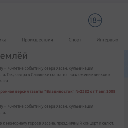
ика
Происшествия
Спорт
Интервью
землёй
у – 70-летие событий у озера Хасан. Кульминация
та. Так, завтра в Славянке состоятся возложение венков к
алют.
ронная версия газеты "Владивосток" №2382 от 7 авг. 2008
у – 70-летие событий у озера Хасан. Кульминация
та.
в к мемориалу героев Хасана, праздничный концерт и салют.