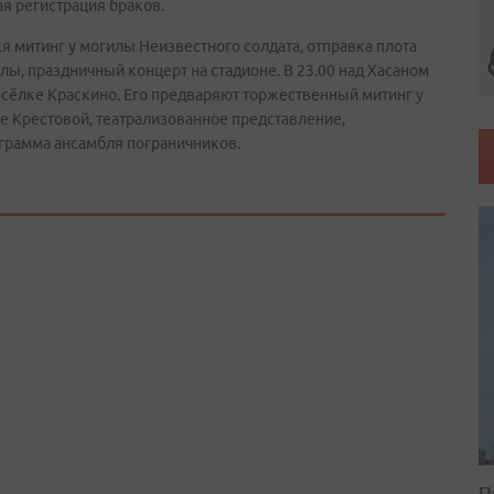
ая регистрация браков.
ся митинг у могилы Неизвестного солдата, отправка плота
лы, праздничный концерт на стадионе. В 23.00 над Хасаном
 посёлке Краскино. Его предваряют торжественный митинг у
е Крестовой, театрализованное представление,
грамма ансамбля пограничников.
П