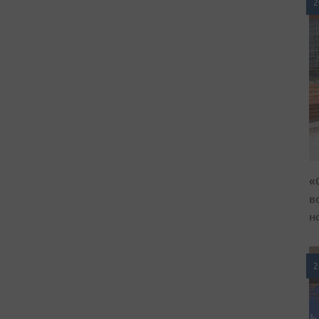
2
«
в
н
2