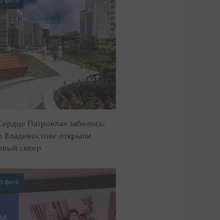
0 фото
Сердце Патрокла» забилось:
о Владивостоке открыли
овый сквер
3 фото