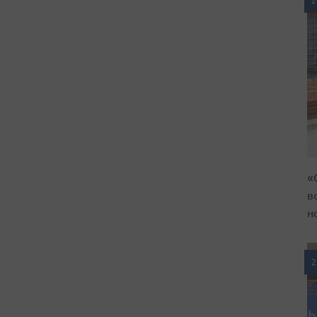
2
«
в
н
2