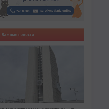
Важные новости
риморье закрепилось в десятке лучших