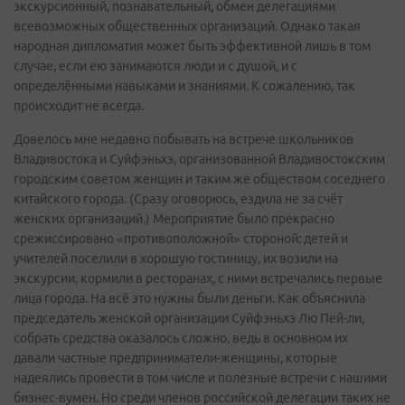
экскурсионный, познавательный, обмен делегациями
всевозможных общественных организаций. Однако такая
народная дипломатия может быть эффективной лишь в том
случае, если ею занимаются люди и с душой, и с
определёнными навыками и знаниями. К сожалению, так
происходит не всегда.
Довелось мне недавно побывать на встрече школьников
Владивостока и Суйфэньхэ, организованной Владивостокским
городским советом женщин и таким же обществом соседнего
китайского города. (Сразу оговорюсь, ездила не за счёт
женских организаций.) Мероприятие было прекрасно
срежиссировано «противоположной» стороной: детей и
учителей поселили в хорошую гостиницу, их возили на
экскурсии, кормили в ресторанах, с ними встречались первые
лица города. На всё это нужны были деньги. Как объяснила
председатель женской организации Суйфэньхэ Лю Пей-ли,
собрать средства оказалось сложно, ведь в основном их
давали частные предприниматели-женщины, которые
надеялись провести в том числе и полезные встречи с нашими
бизнес-вумен. Но среди членов российской делегации таких не