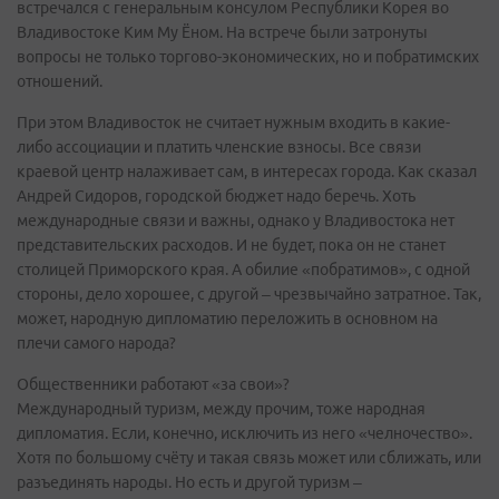
встречался с генеральным консулом Республики Корея во
Владивостоке Ким Му Ёном. На встрече были затронуты
вопросы не только торгово-экономических, но и побратимских
отношений.
При этом Владивосток не считает нужным входить в какие-
либо ассоциации и платить членские взносы. Все связи
краевой центр налаживает сам, в интересах города. Как сказал
Андрей Сидоров, городской бюджет надо беречь. Хоть
международные связи и важны, однако у Владивостока нет
представительских расходов. И не будет, пока он не станет
столицей Приморского края. А обилие «побратимов», с одной
стороны, дело хорошее, с другой – чрезвычайно затратное. Так,
может, народную дипломатию переложить в основном на
плечи самого народа?
Общественники работают «за свои»?
Международный туризм, между прочим, тоже народная
дипломатия. Если, конечно, исключить из него «челночество».
Хотя по большому счёту и такая связь может или сближать, или
разъединять народы. Но есть и другой туризм –