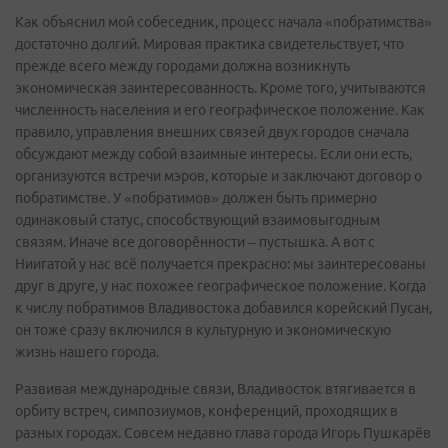
Как объяснил мой собеседник, процесс начала «побратимства»
достаточно долгий. Мировая практика свидетельствует, что
прежде всего между городами должна возникнуть
экономическая заинтересованность. Кроме того, учитываются
численность населения и его географическое положение. Как
правило, управления внешних связей двух городов сначала
обсуждают между собой взаимные интересы. Если они есть,
организуются встречи мэров, которые и заключают договор о
побратимстве. У «побратимов» должен быть примерно
одинаковый статус, способствующий взаимовыгодным
связям. Иначе все договорённости – пустышка. А вот с
Ниигатой у нас всё получается прекрасно: мы заинтересованы
друг в друге, у нас похожее географическое положение. Когда
к числу побратимов Владивостока добавился корейский Пусан,
он тоже сразу включился в культурную и экономическую
жизнь нашего города.
Развивая международные связи, Владивосток втягивается в
орбиту встреч, симпозиумов, конференций, проходящих в
разных городах. Совсем недавно глава города Игорь Пушкарёв