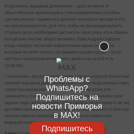
Безусловно, народная дипломатия – дело великое. И
общественные организации в этом направлении способны
сделать многое. Однако все должны опираться прежде всего
на свои возможности. Для того, чтобы не дискредитировать
стоящее дело, необходимо рассчитать свои силы, что в общем-
то и делают многие общественники. Прав Андрей Сидоров,
когда говорит, что велик инфантилизм наших земляков,
которые не хотят понять, что администрация города – орган
местного самоуправления, у него далеко не на всё есть
средства.
«Челночная» дипломатия не вечна, совсем скоро её полностью
Проблемы с
заменит народная дипломатия, при которой люди разных стран
WhatsApp?
станут посланниками мира и добра. Поэтому всем, кто
Подпишитесь на
занимается столь важным делом, надо чётко понимать свои
задачи, надо уметь достойно представлять свою страну и так же
новости Приморья
достойно принимать гостей. В конце концов именно от этого во
в MAX!
многом зависит развитие гуманистического характера
мировой политики.
Подпишитесь
Автор:
Галина Кушнарева Михайловна