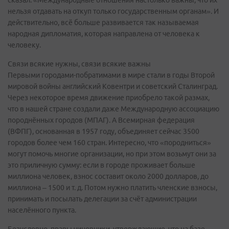
нельзя отдавать на откуп только государственным органам». И
действительно, всё больше развивается так называемая
народная дипломатия, которая направлена от человека к
человеку.
Связи всякие нужны, связи всякие важны
Первыми городами-побратимами в мире стали в годы Второй
мировой войны английский Ковентри и советский Сталинград.
Через некоторое время движение приобрело такой размах,
что в нашей стране создали даже Международную ассоциацию
породнённых городов (МПАГ). А Всемирная федерация
(ВФПГ), основанная в 1957 году, объединяет сейчас 3500
городов более чем 160 стран. Интересно, что «породниться»
могут помочь многие организации, но при этом возьмут они за
это приличную сумму: если в городе проживает больше
миллиона человек, взнос составит около 2000 долларов, до
миллиона – 1500 и т. д. Потом нужно платить членские взносы,
принимать и посылать делегации за счёт администрации
населённого пункта.
Безусловно, правы чиновники, утверждающие, что на базе