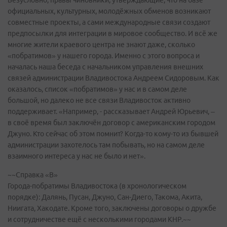
официальных, культурных, молодёжных обменов возникают
совместные проекты, а сами международные связи создают
предпосылки для интеграции в мировое сообщество. И всё же
многие жители краевого центра не знают даже, сколько
«побратимов» у нашего города. Именно с этого вопроса и
началась наша беседа с начальником управления внешних
связей администрации Владивостока Андреем Сидоровым. Как
оказалось, список «побратимов» у нас и в самом деле
большой, но далеко не все связи Владивосток активно
поддерживает. «Например, - рассказывает Андрей Юрьевич, –
в своё время был заключён договор с американским городом
Джуно. Кто сейчас об этом помнит? Когда-то кому-то из бывшей
администрации захотелось там побывать, но на самом деле
взаимного интереса у нас не было и нет».
~~Справка «В»
Города-побратимы Владивостока (в хронологическом
порядке): Далянь, Пусан, Джуно, Сан-Диего, Такома, Акита,
Ниигата, Хакодате. Кроме того, заключены договоры о дружбе
и сотрудничестве ещё с несколькими городами КНР.~~