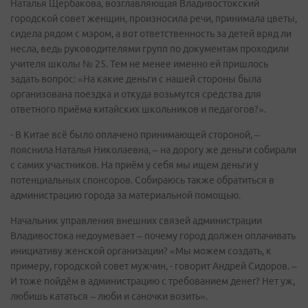
Наталья Щербакова, возглавляющая Владивостокский
городской совет женщин, произносила речи, принимала цветы,
сидела рядом с мэром, а вот ответственность за детей вряд ли
несла, ведь руководителями групп по документам проходили
учителя школы № 25. Тем не менее именно ей пришлось
задать вопрос: «На какие деньги с нашей стороны была
организована поездка и откуда возьмутся средства для
ответного приёма китайских школьников и педагогов?».
- В Китае всё было оплачено принимающей стороной, –
пояснила Наталья Николаевна, – на дорогу же деньги собирали
с самих участников. На приём у себя мы ищем деньги у
потенциальных спонсоров. Собираюсь также обратиться в
администрацию города за материальной помощью.
Начальник управления внешних связей администрации
Владивостока недоумевает – почему город должен оплачивать
инициативу женской организации? «Мы можем создать, к
примеру, городской совет мужчин, - говорит Андрей Сидоров. –
И тоже пойдём в администрацию с требованием денег? Нет уж,
любишь кататься – люби и саночки возить».