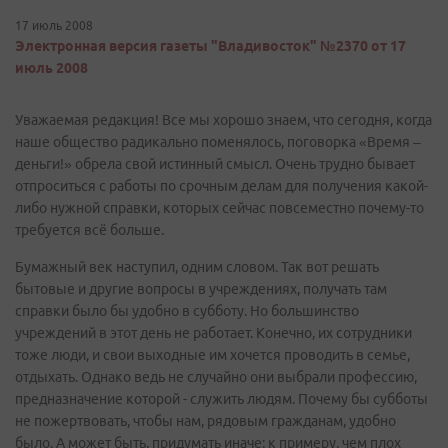
17 июль 2008
Электронная версия газеты "Владивосток" №2370 от 17
июль 2008
Уважаемая редакция! Все мы хорошо знаем, что сегодня, когда
наше общество радикально поменялось, поговорка «Время –
деньги!» обрела свой истинный смысл. Очень трудно бывает
отпроситься с работы по срочным делам для получения какой-
либо нужной справки, которых сейчас повсеместно почему-то
требуется всё больше.
Бумажный век наступил, одним словом. Так вот решать
бытовые и другие вопросы в учреждениях, получать там
справки было бы удобно в субботу. Но большинство
учреждений в этот день не работает. Конечно, их сотрудники
тоже люди, и свои выходные им хочется проводить в семье,
отдыхать. Однако ведь не случайно они выбрали профессию,
предназначение которой - служить людям. Почему бы субботы
не пожертвовать, чтобы нам, рядовым гражданам, удобно
было. А может быть, придумать иначе: к примеру, чем плох