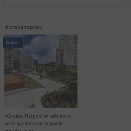
Фоторепортаж
20 фото
«Сердце Патрокла» забилось:
во Владивостоке открыли
новый сквер