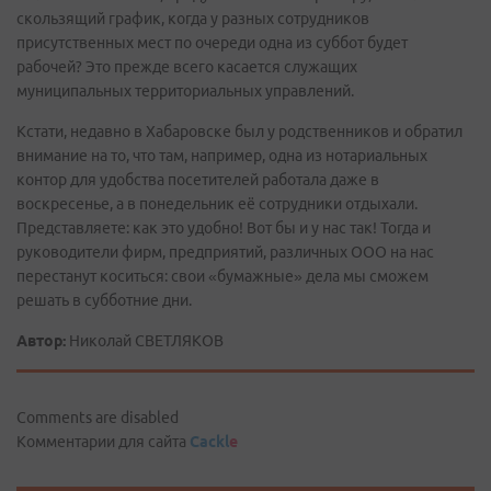
скользящий график, когда у разных сотрудников
присутственных мест по очереди одна из суббот будет
рабочей? Это прежде всего касается служащих
муниципальных территориальных управлений.
Кстати, недавно в Хабаровске был у родственников и обратил
внимание на то, что там, например, одна из нотариальных
контор для удобства посетителей работала даже в
воскресенье, а в понедельник её сотрудники отдыхали.
Представляете: как это удобно! Вот бы и у нас так! Тогда и
руководители фирм, предприятий, различных ООО на нас
перестанут коситься: свои «бумажные» дела мы сможем
решать в субботние дни.
Автор:
Николай СВЕТЛЯКОВ
Comments are disabled
Комментарии для сайта
Cackl
e