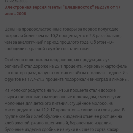
17 июль 2008
Электронная версия газеты "Владивосток" №2370 от 17
июль 2008
Цены на продовольственные товары за первое полугодие
возросли более чем на 10,2 процента, что в 2,3 раза больше,
чем за аналогичный период прошлого года. Об этом «В»
сообщили в краевой службе госстатистики.
Особенно подорожала плодоовощная продукция: лук
репчатый стал дороже на 25,1 процента, морковь и карто-фель
– в полтора раза, капуста свежая и свёкла столовая – вдвое. Из
фруктов на 17,7-21,3 процента подорожали виноград и лимоны.
Из молокопродуктов на 10,3-15,8 процента стали дороже
сырки творожные, глазированные шоколадом, смеси сухие
молочные для детского питания, сгущённое молоко, из
мясопродуктов на 12,2-17 процентов – свинина и говя-дина. В
группе хлеба и хлебобулочных изделий отмечен рост цен на
хлеб ржаной, ржано-пшеничный, бараночные изделия,
булочные изделия сдобные из муки высшего сорта. Сахар