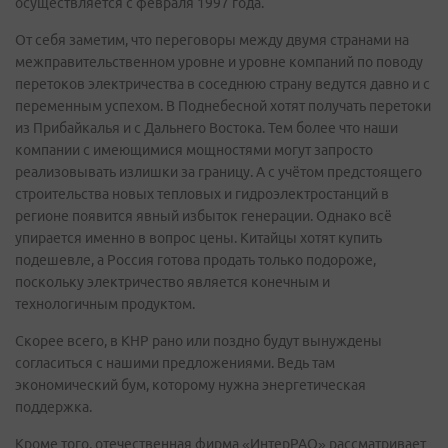
осуществляется с февраля 1997 года.
От себя заметим, что переговоры между двумя странами на
межправительственном уровне и уровне компаний по поводу
перетоков электричества в соседнюю страну ведутся давно и с
переменным успехом. В Поднебесной хотят получать перетоки
из Прибайкалья и c Дальнего Востока. Тем более что наши
компании с имеющимися мощностями могут запросто
реализовывать излишки за границу. А с учётом предстоящего
строительства новых тепловых и гидроэлектростанций в
регионе появится явный избыток генерации. Однако всё
упирается именно в вопрос цены. Китайцы хотят купить
подешевле, а Россия готова продать только подороже,
поскольку электричество является конечным и
технологичным продуктом.
Скорее всего, в КНР рано или поздно будут вынуждены
согласиться с нашими предложениями. Ведь там
экономический бум, которому нужна энергетическая
поддержка.
Кроме того, отечественная фирма «ИнтерРАО» рассматривает