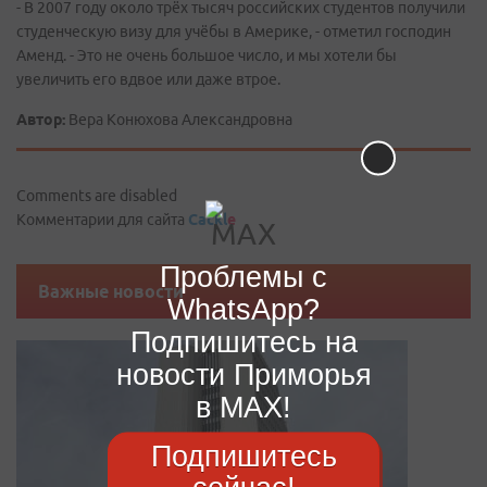
- В 2007 году около трёх тысяч российских студентов получили
студенческую визу для учёбы в Америке, - отметил господин
Аменд. - Это не очень большое число, и мы хотели бы
увеличить его вдвое или даже втрое.
Автор:
Вера Конюхова Александровна
Comments are disabled
Комментарии для сайта
Cackl
e
Проблемы с
Важные новости
WhatsApp?
Подпишитесь на
новости Приморья
в MAX!
Подпишитесь