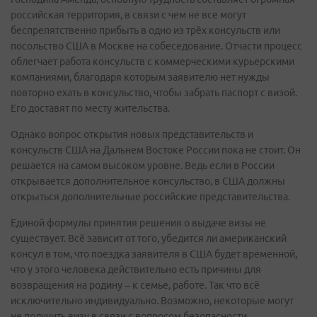
российская территория, в связи с чем не все могут
беспрепятственно прибыть в одно из трёх консульств или
посольство США в Москве на собеседование. Отчасти процесс
облегчает работа консульств с коммерческими курьерскими
компаниями, благодаря которым заявителю нет нужды
повторно ехать в консульство, чтобы забрать паспорт с визой.
Его доставят по месту жительства.
Однако вопрос открытия новых представительств и
консульств США на Дальнем Востоке России пока не стоит. Он
решается на самом высоком уровне. Ведь если в России
открывается дополнительное консульство, в США должны
открыться дополнительные российские представительства.
Единой формулы принятия решения о выдаче визы не
существует. Всё зависит от того, убедится ли американский
консул в том, что поездка заявителя в США будет временной,
что у этого человека действительно есть причины для
возвращения на родину – к семье, работе. Так что всё
исключительно индивидуально. Возможно, некоторые могут
не получить визу в связи с вопросом безопасности.