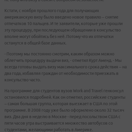
Кстати, с ноября прошлого года для получающих
американскую визу было введено новое правило – снятие
отпечатков 10 пальцев. И те заявители, которые уже прошли
эту процедуру, при последующем обращении в консульство
вполне могут обойтись без неё. Потому что их отпечатки
останутся в общей базе данных.
- Поэтому мы постоянно смотрим, каким образом можно
облегчить процедуру выдачи виз, - отметил Курт Аменд. - Мы
всегда готовы выдать визу максимального срока действия – на
два года, избавляя граждан от необходимости приезжать в
консульство часто.
На программе для студентов вузов Work and Travel генконсул
остановился подробней. Как он отметил, российские студенты
– самая большая группа, которая выезжает в США по этой
программе. В 2008 году уже было оформлено около 32 тысяч
виз. Два дня в неделю в Москве - перед посольством США с
пяти часов утра выстраивается множество автобусов со
студентами, желающими работать в Америке.