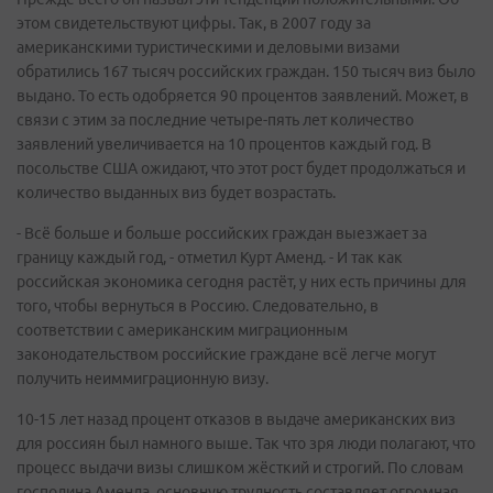
этом свидетельствуют цифры. Так, в 2007 году за
американскими туристическими и деловыми визами
обратились 167 тысяч российских граждан. 150 тысяч виз было
выдано. То есть одобряется 90 процентов заявлений. Может, в
связи с этим за последние четыре-пять лет количество
заявлений увеличивается на 10 процентов каждый год. В
посольстве США ожидают, что этот рост будет продолжаться и
количество выданных виз будет возрастать.
- Всё больше и больше российских граждан выезжает за
границу каждый год, - отметил Курт Аменд. - И так как
российская экономика сегодня растёт, у них есть причины для
того, чтобы вернуться в Россию. Следовательно, в
соответствии с американским миграционным
законодательством российские граждане всё легче могут
получить неиммиграционную визу.
10-15 лет назад процент отказов в выдаче американских виз
для россиян был намного выше. Так что зря люди полагают, что
процесс выдачи визы слишком жёсткий и строгий. По словам
господина Аменда, основную трудность составляет огромная