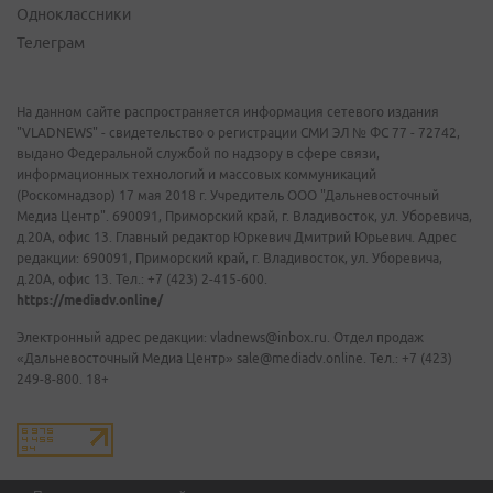
Одноклассники
Телеграм
На данном сайте распространяется информация сетевого издания
"VLADNEWS" - свидетельство о регистрации СМИ ЭЛ № ФС 77 - 72742,
выдано Федеральной службой по надзору в сфере связи,
информационных технологий и массовых коммуникаций
(Роскомнадзор) 17 мая 2018 г. Учредитель ООО "Дальневосточный
Медиа Центр". 690091, Приморский край, г. Владивосток, ул. Уборевича,
д.20А, офис 13. Главный редактор Юркевич Дмитрий Юрьевич. Адрес
редакции: 690091, Приморский край, г. Владивосток, ул. Уборевича,
д.20А, офис 13. Тел.: +7 (423) 2-415-600.
https://mediadv.online/
Электронный адрес редакции: vladnews@inbox.ru. Отдел продаж
«Дальневосточный Медиа Центр» sale@mediadv.online. Тел.: +7 (423)
249-8-800. 18+