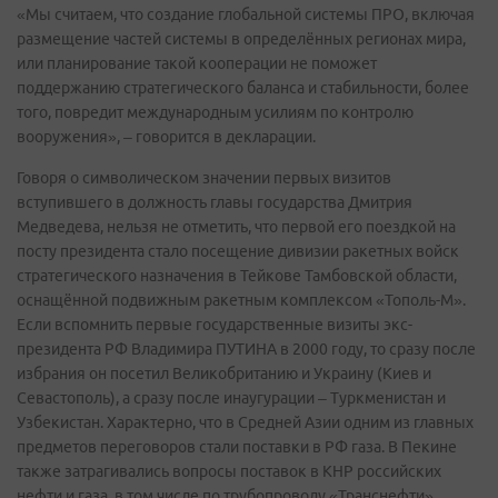
«Мы считаем, что создание глобальной системы ПРО, включая
размещение частей системы в определённых регионах мира,
или планирование такой кооперации не поможет
поддержанию стратегического баланса и стабильности, более
того, повредит международным усилиям по контролю
вооружения», – говорится в декларации.
Говоря о символическом значении первых визитов
вступившего в должность главы государства Дмитрия
Медведева, нельзя не отметить, что первой его поездкой на
посту президента стало посещение дивизии ракетных войск
стратегического назначения в Тейкове Тамбовской области,
оснащённой подвижным ракетным комплексом «Тополь-М».
Если вспомнить первые государственные визиты экс-
президента РФ Владимира ПУТИНА в 2000 году, то сразу после
избрания он посетил Великобританию и Украину (Киев и
Севастополь), а сразу после инаугурации – Туркменистан и
Узбекистан. Характерно, что в Средней Азии одним из главных
предметов переговоров стали поставки в РФ газа. В Пекине
также затрагивались вопросы поставок в КНР российских
нефти и газа, в том числе по трубопроводу «Транснефти»,