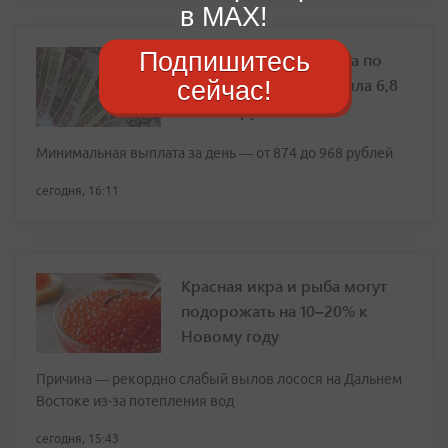
в MAX!
Подпишитесь
Максимальная выплата по
больничному превысила 6,8
сейчас!
тысячи рублей
Минимальная выплата за день — от 874 до 968 рублей
сегодня, 16:11
Красная икра и рыба могут
подорожать на 10–20% к
Новому году
Причина — рекордно слабый вылов лосося на Дальнем
Востоке из-за потепления вод
сегодня, 15:43