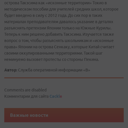
острова Такэсима как «исконные территории» Токио в
методическом пособии для учителей средних школ, которое
будет введено в силу с 2012 года. До сих пор в таких
материалах преподавателям давалось указание в деталях
разъяснять претензии Японии только на Южные Курилы.
Теперь к ним решено добавить Такэсима. Изучается также
вопрос о том, чтобы разъяснять школьникам и «исконные
права» Японии на острова Сенкаку, которые Китай считает
своими оккупированными территориями. Такой шаг
неминуемо вызовет протесты со стороны Пекина.
Автор:
Служба оперативной информации «В»
Comments are disabled
Комментарии для сайта
Cackl
e
Важные новости