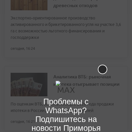
древесных отходов
Экспортно‑ориентированное производство
активированного и брикетированного угля на участке 3,6
га с возможностью льготного финансирования и
господдержки
сегодня, 16:24
Аналитика ВТБ: рыночная
ипотека отыгрывает позиции
Проблемы с
По оценкам ВТБ, за семь месяцев 2026 года продажи
WhatsApp?
ипотеки в России достигли 2,6 трлн рублей
Подпишитесь на
сегодня, 16:21
новости Приморья