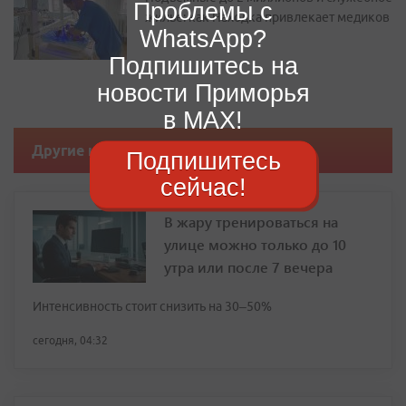
Проблемы с
жилье: как Находка привлекает медиков
WhatsApp?
Подпишитесь на
новости Приморья
в MAX!
Другие новости
Подпишитесь
сейчас!
В жару тренироваться на
улице можно только до 10
утра или после 7 вечера
Интенсивность стоит снизить на 30–50%
сегодня, 04:32