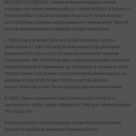
RETURN TO FOREVER . Самым важным периодом своей
карьеры Ал считает именно работу с Чиком КОРИА. В Return To
Forever он был просто вынужден играть всё лучше и лучше -
этого требовал уровень окружающих его музыкантов. Вместе
они сформировали высочайший стандарт джаз-рока.
С 1980 года в течение трёх лет Ал Ди Меола выступал и
записывался с John McLaughlin и великим реформатором
фламенко Paco de Lucia в составе акустической гитарной
супергруппы The Trio. После двух недель репетиций состоялся
первый концерт в Германии и тур по Европе, а затем и по США.
Четыре трека с последнего выступления были выпущены на
альбоме Friday Night in San Francisco, который имел
фантастический успех - было продано два миллиона копий.
В 1983 «Трио» записывает диск Passion Grace and Fire и
распадается, чтобы снова собраться в 1996 для записи альбома
The Guitar Trio.
В период своей сольной карьеры Ал Ди Меола записывает
свыше 20 альбомов, имевших огромный успех.