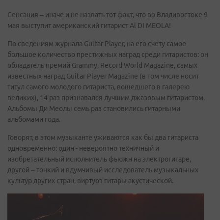
Сенсация – иначе и не назвать тот факт, что во Владивостоке 9
мая выступит американский гитарист Al DI MEOLA!
По сведениям журнала Guitar Player, на его счету самое
большое количество престижных наград среди гитаристов: он
обладатель премий Grammy, Record World Magazine, самых
известных наград Guitar Player Magazine (в том числе носит
титул самого молодого гитариста, вошедшего в галерею
великих), 14 раз признавался лучшим джазовым гитаристом.
Альбомы Ди Меолы семь раз становились гитарными
альбомами года.
Говорят, в этом музыканте уживаются как бы два гитариста
одновременно: один - невероятно техничный и
изобретательный исполнитель фьюжн на электрогитаре,
другой – тонкий и вдумчивый исследователь музыкальных
культур других стран, виртуоз гитары акустической.