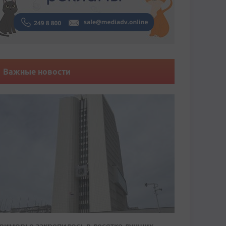
Важные новости
риморье закрепилось в десятке лучших