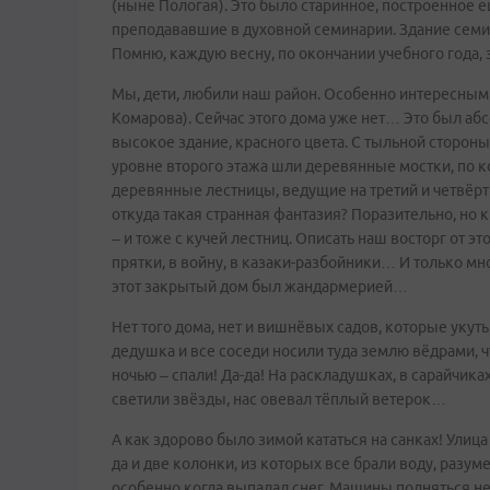
(ныне Пологая). Это было старинное, построенное 
преподававшие в духовной семинарии. Здание семин
Помню, каждую весну, по окончании учебного года,
Мы, дети, любили наш район. Особенно интересным 
Комарова). Сейчас этого дома уже нет… Это был а
высокое здание, красного цвета. С тыльной стороны
уровне второго этажа шли деревянные мостки, по к
деревянные лестницы, ведущие на третий и четвёрты
откуда такая странная фантазия? Поразительно, но
– и тоже с кучей лестниц. Описать наш восторг от э
прятки, в войну, в казаки-разбойники… И только мног
этот закрытый дом был жандармерией…
Нет того дома, нет и вишнёвых садов, которые укут
дедушка и все соседи носили туда землю вёдрами, ч
ночью – спали! Да-да! На раскладушках, в сарайчика
светили звёзды, нас овевал тёплый ветерок…
А как здорово было зимой кататься на санках! Улица
да и две колонки, из которых все брали воду, разум
особенно когда выпадал снег. Машины подняться не м