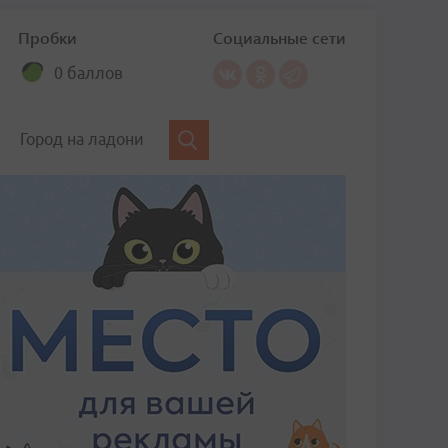
Пробки
Социальные сети
0 баллов
Город на ладони