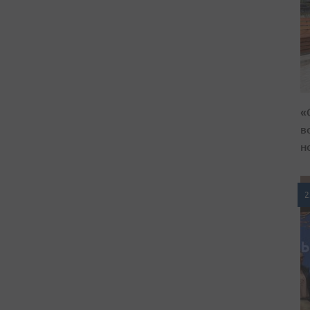
«
в
н
2