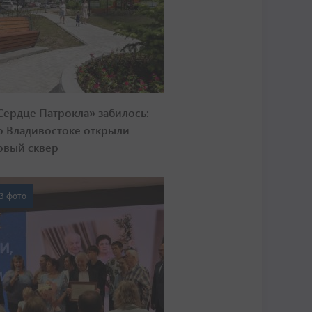
Сердце Патрокла» забилось:
о Владивостоке открыли
овый сквер
3 фото