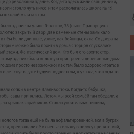
ещё до революции здание. Когда-то здесь жили священники,
арии стояло чуть ниже, и там располагалась школа № 19.
 за школой жгли костры…
было здание на улице Геологов, 38 (ныне Прапорщика
бсолютно закрытый двор. Две каменные стены замыкало
 в нём были длинные, узкие, как бойницы, окна. Со двора на
оторым можно было пройти в дом, а с торцов спускались
й этажи. Фантастический дом! Кто был его архитектор,
 к этому зданию были вплотную пристроены деревянные дома
того дома просто невозможно! Как там было здорово играть: в
о лет спустя, уже будучи подростком, я узнала, что когда-то
ывали сопки в центре Владивостока. Когда-то бабушка,
тобы сады принялись. Летом мы всей семьёй там обедали, а
х, на крышах сарайчиков. Стояла упоительная тишина,
 Геологов тогда ещё не была асфальтированной, вся в буграх,
еется, превращали её в очень скользкую полосу препятствий,
П
огли, ходить было просто страшно, а вот кататься на санках