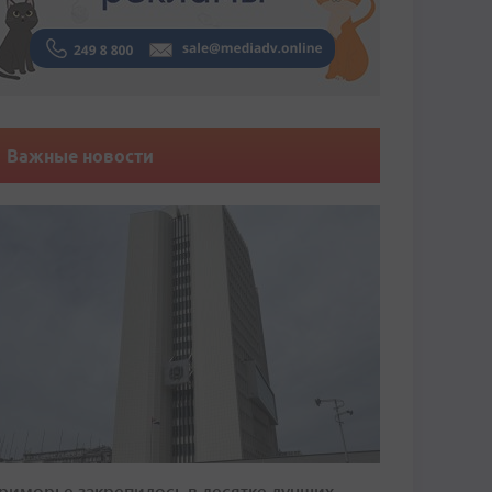
Важные новости
риморье закрепилось в десятке лучших