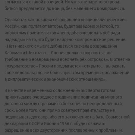
согласиться с такой позицией. Но уж за четыре-то острова
биться предлагается до конца, без малейшего компромисса.
Однако так как позиция сегодняшней «националистической»
России, как полагают авторы, будет заведомо жёсткой, то
японскому правительству «неподобающе делать всё ради
надежды» на то, что будет найдено компромиссное решение.
«Нет никакого смысла добиваться сначала возвращения
Хабомаи и Шикотана… Япония должна сохранять своё
требование о возвращении всех четырёх островов». В ответ на
«узурпаторство» России предлагается «открыто… выражать
своё недовольство, не боясь при этом временных осложнений
в дипломатических и экономических отношениях».
В качестве «временных осложнений» эксперты готовы
принять даже очередное отодвигание подписания мирного
договора между странами на бесконечно неопределённый
срок. Более того, они прямо советуют правительству не
подписывать договор, ибо его заключение на базе Совместной
декларации СССР и Японии 1956 г. «будет означать
разрешение всех двусторонних послевоенных проблем» и,