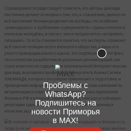
Справедливости ради следует отметить, что авторы доклада
постоянно делают оговорки о том, что, к сожалению, далеко не
всё население Японии разделяет их взгляды, что особенно
«равнодушно» к проблемам «суверенитета» страны относится
японская молодёжь, в связи с чем и предлагается «исправить
ситуацию». То есть становится понятно, что эксперты отражают
всё-таки не позицию всего японского общества, а лишь его
узкого праворадикального крыла. Это подтверждает тот факт,
что коллектив разработчиков указанных рекомендаций, как
стало известно из содержания японоязычной Интернет-версии
доклада, возглавлял профессор университета Аояма Сигеки
ХАКАМАДА, которого регулярно привлекают к подготовке и
Проблемы с
проведению информационно-пропагандистских кампаний по
актуализации и озвучиванию территориальных притязаний
WhatsApp?
Японии к РФ и который, таким образом, снискал устойчивую
Подпишитесь на
репутацию одного из самых антироссийски настроенных
новости Приморья
японских экспертов.
в MAX!