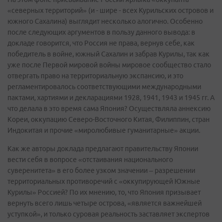
«северных территорий» (и - шире - всех Курильских островов и
южного Сахалина) выглядит несколько алогично. Особенно
после следующих аргументов в пользу данного вывода: в
докладе говорится, что Россия не права, вернув себе, как
победитель в войне, южный Сахалин и забрав Курилы, так как
уже после Первой мировой войны мировое сообщество стало
отвергать право на территориальную экспансию, и это
регламентировалось соответствующими международными
пактами, хартиями и декларациями 1928, 1941, 1943 и 1945 гг. А
что делала в это время сама Япония? Осуществляла аннексию
Кореи, оккупацию Северо-Восточного Китая, Филиппин, стран
Индокитая и прочие «миролюбивые гуманитарные» акции.
Как же авторы доклада предлагают правительству Японии
вести себя в вопросе «отстаивания национального
суверенитета» в его более узком значении – разрешении
территориальных противоречий с «оккупирующей Южные
Курилы» Россией? По их мнению, то, что Япония призывает
вернуть всего лишь четыре острова, «является важнейшей
уступкой», и только суровая реальность заставляет экспертов