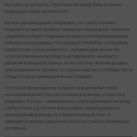
Востоке», в частности, строительства новой базы атомных
подводных лодок на Камчатке.)
Авторы рекомендаций утверждают, что «ужесточение»
позиции России по вопросу «северных территорий» является
следствием общей тенденции возврата к позиционированию
себя как сверхдержавы. Что период ГОРБАЧЁВА и ЕЛЬЦИНА,
когда Россия «стала разделять с Западом одни ценности»,
«стал исключением из общего исторического контекста
развития названной страны». И что поэтому «Япония должна
присоединиться к критике со стороны мирового сообщества за
отход России от демократических позиций».
То есть всё возвращается на круги своя риторики эпохи
«холодной войны»: Россия загоняется в имидж «страшного
медведя», Россия – «империя зла», угроза демократическому
сообществу и т. д. На этом фоне вопрос территориальных
противоречий даже как-то отходит на второй план. И
приходится авторам документа его искусственно перемещать
на первый.