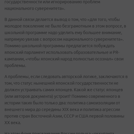
государственности или игнорированию проблем
национального суверенитета».
В данной связи делается вывод о том, что «для того, чтобы
молодое поколение не было безграмотным в этом вопросе, в
школьной программе надо уделить ему большее внимание,
напрямую увязав с вопросом национального суверенитета».
Помимо школьной программы предлагается побуждать
японский парламент использовать образовательные и PR-
кампании, «чтобы японский народ полностью осознал» свои
проблемы.
А проблемы, если следовать авторской логике, заключаются в
том, что статус нынешней японской государственности не
должен устраивать самих японцев. Какой же статус японцев
(или авторов документа) устроит? Помимо современного в
истории таких было только два: политика самоизоляции от
внешнего мира до середины XIX века и политика агрессии
против стран Восточной Азии, СССР и США первой половины
XX века.
На этом фоне присваивание России ярлыка «оккупанта