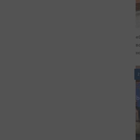
«
в
н
2