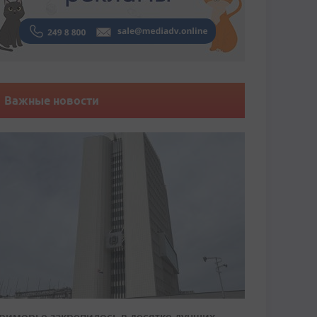
Важные новости
риморье закрепилось в десятке лучших