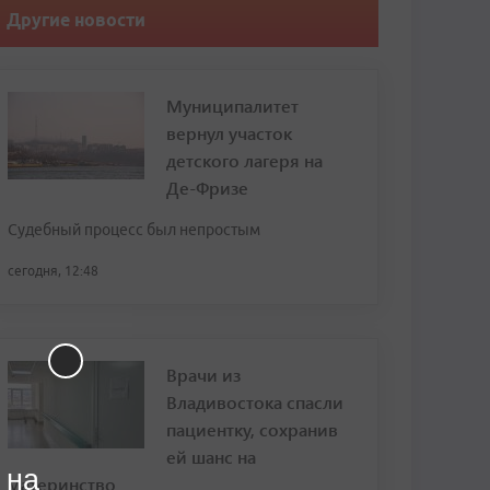
Другие новости
Муниципалитет
вернул участок
детского лагеря на
Де-Фризе
Судебный процесс был непростым
сегодня, 12:48
Врачи из
Владивостока спасли
пациентку, сохранив
ей шанс на
 на
материнство