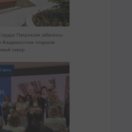
Сердце Патрокла» забилось:
о Владивостоке открыли
овый сквер
3 фото