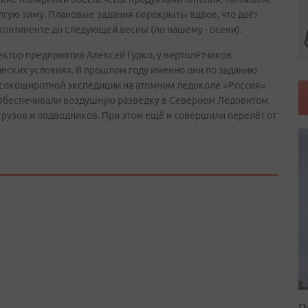
ую зиму. Плановые задания перекрыты вдвое, что даёт
континенте до следующей весны (по нашему - осени).
ктор предприятия Алексей Гурко, у вертолётчиков
еских условиях. В прошлом году именно они по заданию
ысокоширотной экспедиции на атомном ледоколе «Россия»
 Обеспечивали воздушную разведку в Северном Ледовитом
грузов и подводников. При этом ещё и совершили перелёт от
П