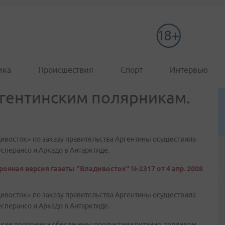
ика
Происшествия
Спорт
Интервью
гентинским полярникам.
восток» по заказу правительства Аргентины осуществила
Эсперансо и Аркадо в Антарктиде.
ронная версия газеты "Владивосток" №2317 от 4 апр. 2008
восток» по заказу правительства Аргентины осуществила
Эсперансо и Аркадо в Антарктиде.
кие полярники обеспечены продуктами питания, топливом,