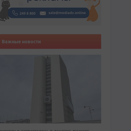
Важные новости
риморье закрепилось в десятке лучших