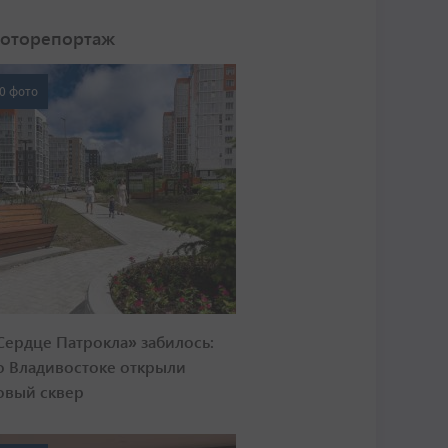
оторепортаж
0 фото
Сердце Патрокла» забилось:
о Владивостоке открыли
овый сквер