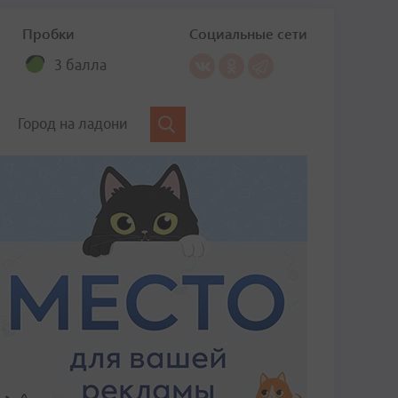
Пробки
Социальные сети
3 балла
Город на ладони