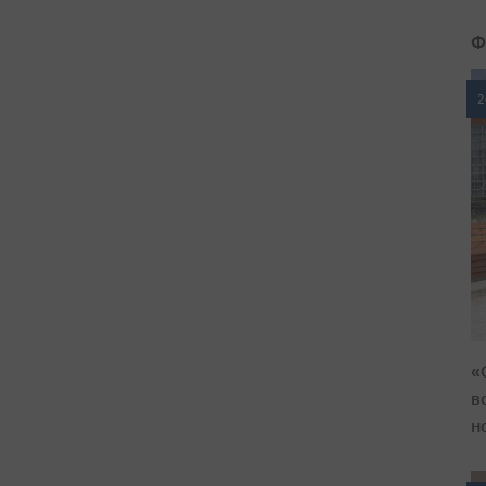
Ф
2
«
в
н