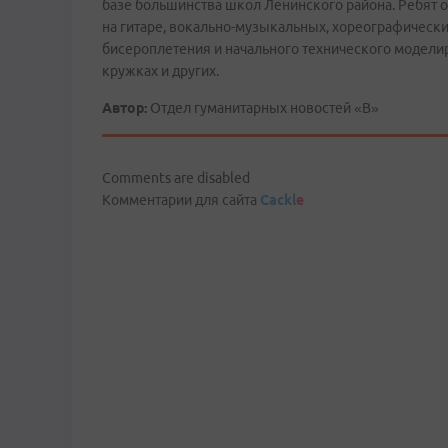
базе большинства школ Ленинского района. Ребят от 
на гитаре, вокально-музыкальных, хореографически
бисероплетения и начального технического моделир
кружках и других.
Автор:
Отдел гуманитарных новостей «В»
Comments are disabled
Комментарии для сайта
Cackl
e