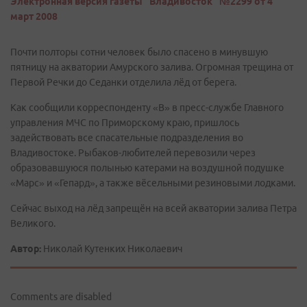
Электронная версия газеты "Владивосток" №2299 от 4
март 2008
Почти полторы сотни человек было спасено в минувшую
пятницу на акватории Амурского залива. Огромная трещина от
Первой Речки до Седанки отделила лёд от берега.
Как сообщили корреспонденту «В» в пресс-службе Главного
управления МЧС по Приморскому краю, пришлось
задействовать все спасательные подразделения во
Владивостоке. Рыбаков-любителей перевозили через
образовавшуюся полынью катерами на воздушной подушке
«Марс» и «Гепард», а также вёсельными резиновыми лодками.
Сейчас выход на лёд запрещён на всей акватории залива Петра
Великого.
Автор:
Николай Кутенких Николаевич
Comments are disabled