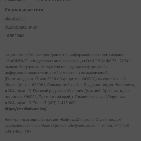
Социальные сети
vkontakte
Одноклассники
Телеграм
На данном сайте распространяется информация сетевого издания
"VLADNEWS" - свидетельство о регистрации СМИ ЭЛ № ФС 77 - 72742,
выдано Федеральной службой по надзору в сфере связи,
информационных технологий и массовых коммуникаций
(Роскомнадзор) 17 мая 2018 г. Учредитель ООО "Дальневосточный
Медиа Центр". 690091, Приморский край, г. Владивосток, ул. Уборевича,
д.20А, офис 13. Главный редактор Юркевич Дмитрий Юрьевич. Адрес
редакции: 690091, Приморский край, г. Владивосток, ул. Уборевича,
д.20А, офис 13. Тел.: +7 (423) 2-415-600.
https://mediadv.online/
Электронный адрес редакции: vladnews@inbox.ru. Отдел продаж
«Дальневосточный Медиа Центр» sale@mediadv.online. Тел.: +7 (423)
249-8-800. 18+