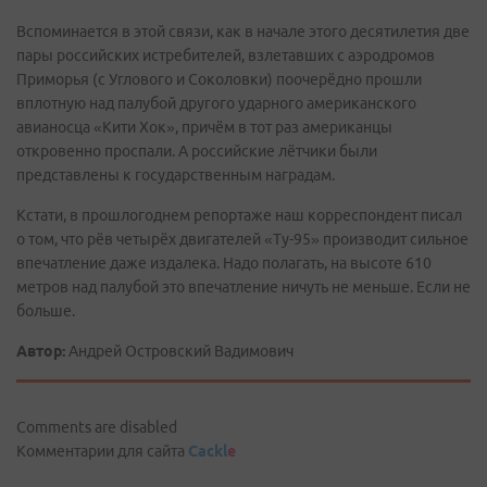
Вспоминается в этой связи, как в начале этого десятилетия две
пары российских истребителей, взлетавших с аэродромов
Приморья (с Углового и Соколовки) поочерёдно прошли
вплотную над палубой другого ударного американского
авианосца «Кити Хок», причём в тот раз американцы
откровенно проспали. А российские лётчики были
представлены к государственным наградам.
Кстати, в прошлогоднем репортаже наш корреспондент писал
о том, что рёв четырёх двигателей «Ту-95» производит сильное
впечатление даже издалека. Надо полагать, на высоте 610
метров над палубой это впечатление ничуть не меньше. Если не
больше.
Автор:
Андрей Островский Вадимович
Comments are disabled
Комментарии для сайта
Cackl
e