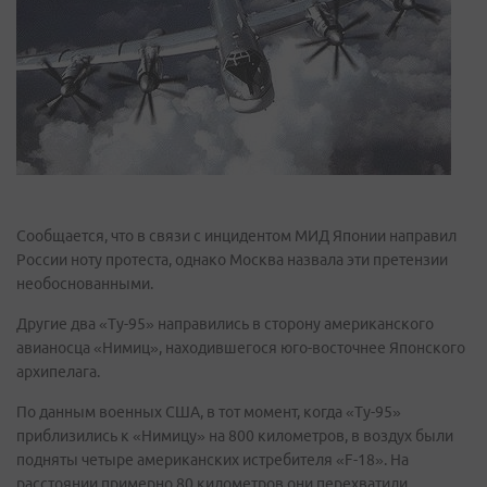
Сообщается, что в связи с инцидентом МИД Японии направил
России ноту протеста, однако Москва назвала эти претензии
необоснованными.
Другие два «Ту-95» направились в сторону американского
авианосца «Нимиц», находившегося юго-восточнее Японского
архипелага.
По данным военных США, в тот момент, когда «Ту-95»
приблизились к «Нимицу» на 800 километров, в воздух были
подняты четыре американских истребителя «F-18». На
расстоянии примерно 80 километров они перехватили