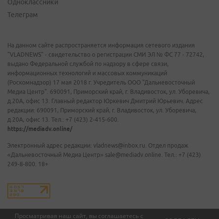
Одноклассники
Телеграм
На данном сайте распространяется информация сетевого издания
"VLADNEWS" - свидетельство о регистрации СМИ ЭЛ № ФС 77 - 72742,
выдано Федеральной службой по надзору в сфере связи,
информационных технологий и массовых коммуникаций
(Роскомнадзор) 17 мая 2018 г. Учредитель ООО "Дальневосточный
Медиа Центр". 690091, Приморский край, г. Владивосток, ул. Уборевича,
д.20А, офис 13. Главный редактор Юркевич Дмитрий Юрьевич. Адрес
редакции: 690091, Приморский край, г. Владивосток, ул. Уборевича,
д.20А, офис 13. Тел.: +7 (423) 2-415-600.
https://mediadv.online/
Электронный адрес редакции: vladnews@inbox.ru. Отдел продаж
«Дальневосточный Медиа Центр» sale@mediadv.online. Тел.: +7 (423)
249-8-800. 18+
Просматривая наш сайт, вы соглашаетесь с