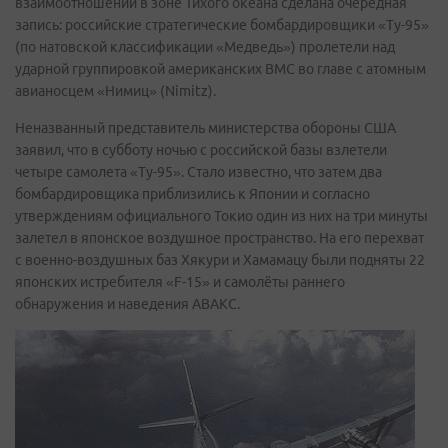
взаимоотношений в зоне Тихого океана сделана очередная
запись: российские стратегические бомбардировщики «Ту-95»
(по натовской классификации «Медведь») пролетели над
ударной группировкой американских ВМС во главе с атомным
авианосцем «Нимиц» (Nimitz).
Неназванный представитель министерства обороны США
заявил, что в субботу ночью с российской базы взлетели
четыре самолета «Ту-95». Стало известно, что затем два
бомбардировщика приблизились к Японии и согласно
утверждениям официального Токио один из них на три минуты
залетел в японское воздушное пространство. На его перехват
с военно-воздушных баз Хякури и Хамамацу были подняты 22
японских истребителя «F-15» и самолёты раннего
обнаружения и наведения АВАКС.