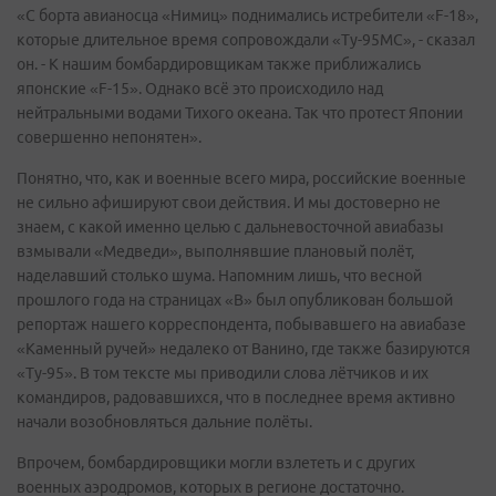
«С борта авианосца «Нимиц» поднимались истребители «F-18»,
которые длительное время сопровождали «Ту-95МС», - сказал
он. - К нашим бомбардировщикам также приближались
японские «F-15». Однако всё это происходило над
нейтральными водами Тихого океана. Так что протест Японии
совершенно непонятен».
Понятно, что, как и военные всего мира, российские военные
не сильно афишируют свои действия. И мы достоверно не
знаем, с какой именно целью с дальневосточной авиабазы
взмывали «Медведи», выполнявшие плановый полёт,
наделавший столько шума. Напомним лишь, что весной
прошлого года на страницах «В» был опубликован большой
репортаж нашего корреспондента, побывавшего на авиабазе
«Каменный ручей» недалеко от Ванино, где также базируются
«Ту-95». В том тексте мы приводили слова лётчиков и их
командиров, радовавшихся, что в последнее время активно
начали возобновляться дальние полёты.
Впрочем, бомбардировщики могли взлететь и с других
военных аэродромов, которых в регионе достаточно.