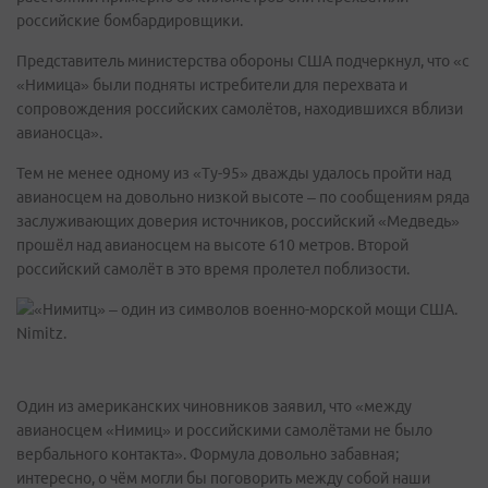
российские бомбардировщики.
Представитель министерства обороны США подчеркнул, что «с
«Нимица» были подняты истребители для перехвата и
сопровождения российских самолётов, находившихся вблизи
авианосца».
Тем не менее одному из «Ту-95» дважды удалось пройти над
авианосцем на довольно низкой высоте – по сообщениям ряда
заслуживающих доверия источников, российский «Медведь»
прошёл над авианосцем на высоте 610 метров. Второй
российский самолёт в это время пролетел поблизости.
Один из американских чиновников заявил, что «между
авианосцем «Нимиц» и российскими самолётами не было
вербального контакта». Формула довольно забавная;
интересно, о чём могли бы поговорить между собой наши