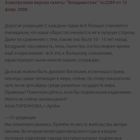
Электронная версия газеты "Владивосток" №2289 от 13
февр. 2008
Дорогая редакция! С каждым годом всё больше становится
очевидным, что наше общество меняется не в лучшую сторону.
Даже по сравнению с тем, каким оно было 10 - 15 лет назад.
Бездушие, пассивность, лень, пьянство, а в последнее время
ещё и наркомания - всё это, к большому сожалению,
характеризует ныне многих наших сограждан.
Да и как можно быть духовно богатыми, если наша страна,
некогда самая читающая в мире, сейчас по этому показателю
чуть ли не аутсайдер среди развитых государств мира.
Примеры? Поинтересуйтесь хотя бы подписными изданиями.
Много их сейчас выписывают?
Алла ГОРБУНОВА, г. Артём
~~От редакции
Мы поинтересовались. Причём по месту жительства автора
письма. Во втором полугодии прошлого года в каждое
почтовое отделение города поступил каталог подписных