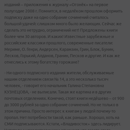
изданий – приложения к журналу «Огонёк» на первое
полугодие 2008 г. Помнится, в недалёком прошлом оформить
подписку даже на одно собрание сочинений считалось
большой удачей: слишком много было желающих. Сейчас же
сделать это нетрудно, ограничений нет! Предложены книги
более чем 30 авторов. И каких! Известные зарубежные и
российские классики прошлого, современные писатели:
Мериме, О. Генри, Андерсен, Карамзин, Грин, Блок, Бунин,
Лесков, Горький, Алданов, Гранин, Песков и другие. И как же
отнеслись к этому богатству горожане?
- Ни одного подписного издания жители, обслуживаемые
нашим отделением связи № 14, а это несколько тысяч
человек, - говорит его начальник Галина Степановна
КУЗНЕЦОВА, - не выписали. Такая же картина и в других
почтовых отделениях. Конечно, стоят книги недёшево – от 900
до 3000 рублей за одно собрание сочинений. Но не только в
этом причина. Просто интерес к книгам у людей почему-то
пропал. Нет потребности такой, как раньше. Хорошо, хоть на
СМИ подписываются. Кстати, «Владивосток» здесь лидирует.