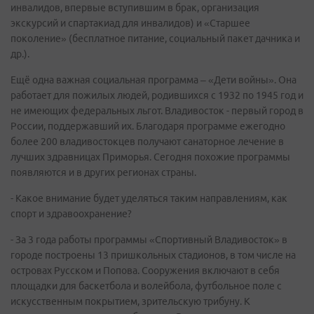
инвалидов, впервые вступившим в брак, организация
экскурсий и спартакиад для инвалидов) и «Старшее
поколение» (бесплатное питание, социальный пакет дачника и
др.).
Ещё одна важная социальная программа – «Дети войны». Она
работает для пожилых людей, родившихся с 1932 по 1945 год и
не имеющих федеральных льгот. Владивосток - первый город в
России, поддержавший их. Благодаря программе ежегодно
более 200 владивостокцев получают санаторное лечение в
лучших здравницах Приморья. Сегодня похожие программы
появляются и в других регионах страны.
- Какое внимание будет уделяться таким направлениям, как
спорт и здравоохранение?
- За 3 года работы программы «Спортивный Владивосток» в
городе построены 13 пришкольных стадионов, в том числе на
островах Русском и Попова. Сооружения включают в себя
площадки для баскетбола и волейбола, футбольное поле с
искусственным покрытием, зрительскую трибуну. К