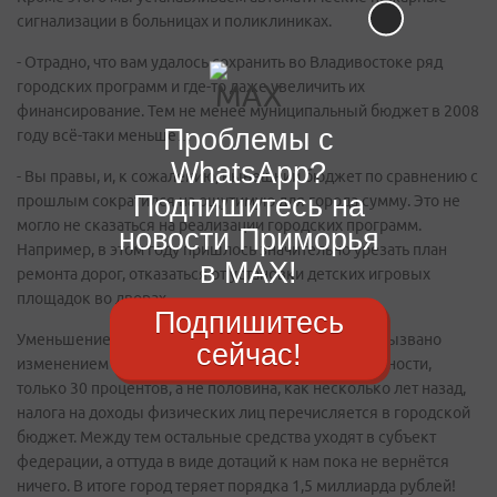
сигнализации в больницах и поликлиниках.
- Отрадно, что вам удалось сохранить во Владивостоке ряд
городских программ и где-то даже увеличить их
финансирование. Тем не менее муниципальный бюджет в 2008
Проблемы с
году всё-таки меньше…
WhatsApp?
- Вы правы, и, к сожалению, нынешний бюджет по сравнению с
Подпишитесь на
прошлым сократился на ощутимую для города сумму. Это не
могло не сказаться на реализации городских программ.
новости Приморья
Например, в этом году пришлось значительно урезать план
в MAX!
ремонта дорог, отказаться от установки детских игровых
площадок во дворах.
Подпишитесь
Уменьшение доходной части бюджета во многом вызвано
сейчас!
изменением бюджетного законодательства. В частности,
только 30 процентов, а не половина, как несколько лет назад,
налога на доходы физических лиц перечисляется в городской
бюджет. Между тем остальные средства уходят в субъект
федерации, а оттуда в виде дотаций к нам пока не вернётся
ничего. В итоге город теряет порядка 1,5 миллиарда рублей!