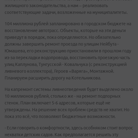
жилищного законодательства, а нам – реализовать
соответствующие задачи, возложенные на муниципалитеты.
104 миллиона рублей запланировано в городском бюджете на
восстановление автотрасс. Объекты, которые на эти деньги
приведут в порядок, пока определяются. Но обязательно
должны завершить ремонт проезда по улицам Нейбута -
Юмашева, его реконструкцию приостановили в прошлом году
из-за перекладки водопровода, восстановить проезжую часть
улиц Каплунова, Тунгусской - Ковальчука (с реконструкцией
ливневого коллектора), Героев «Варяга», Монтажной.
Планируем расширить дорогу на Котельникова.
На капремонт системы ливнеотведения будет выделено около
10 миллионов рублей, столько же - на ремонт подпорных
стенок. План включает 5-6 адресов, которые ещё не
утверждены. На решение всех проблем средств не хватит. Но
пока это всё, что позволяют бюджетные возможности.
- Если говорить о комфортности, здесь особняком стоит вопрос
нехватки детских садов. Как предполагается решить эту