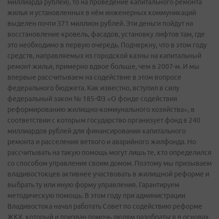
миллиарда рублей), то на проведение капитального ремонта
жилья и установленных в нём инженерных коммуникаций
выделен почти 371 миллион рублей. Эти деньги пойдут на
восстановление кровель, фасадов, установку лифтов там, где
это необходимо в первую очередь. Подчеркну, что в этом году
средств, направляемых из городской казны на капитальный
ремонт жилья, примерно вдвое больше, чем в 2007-м. И мы
впервые рассчитываем на содействие в этом вопросе
федерального бюджета. Как известно, вступил в силу
федеральный закон № 185-ФЗ «О фонде содействия
реформированию жилищно-коммунального хозяйства», в
соответствии с которым государство организует фонд в 240
миллиардов рублей для финансирования капитального
ремонта и расселения ветхого и аварийного жилфонда. Но
рассчитывать на такую помощь могут лишь те, кто определился
со способом управления своим домом. Поэтому мы призываем
владивостокцев активнее участвовать в жилищной реформе и
выбрать ту или иную форму управления. Гарантируем
методическую помощь. В этом году при администрации
Владивостока начал работать Совет по содействию реформе
ЖКХ, который и призван помочь людям разобраться в основах