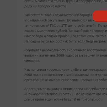
сети». А сами сети, то есть трубы и оборудование, 
должны городские власти.
Заместитель главы администрации города Владиво
что «причиной отсутствия ГВС являются выход из с
тепловых сетей ГВС от ЦТП до потребителей». По п
около 9 миллионов рублей. Так как бюджет города
начале года, а авария произошла летом 2007-го, то
Напрашивается вопрос: как быть, если беда нагрян
«Учитывая необходимость скорейшего восстановле
выполнить в начале 2008 года с реализацией планов
чиновник.
Как пояснили корреспонденту «В» в администрации
2008 год, в соответствии с законодательством дол
организаций на выполнение запланированных работ, 
Адреса домов на улицах Никифорова и Надибаидзе 
«Приморских тепловых сетей». Это означает, что на
домов производиться не будут. И на том спасибо…