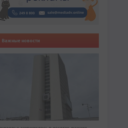
Важные новости
риморье закрепилось в десятке лучших