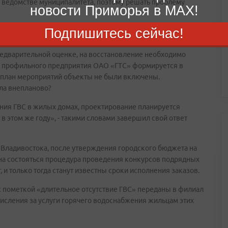
– в ведомстве муниципалитета, поэтому решать проблему
новости Приморья в MAX!
Подпишитесь сейчас!
стока Александр БАРАБАНОВ дал письменное разъяснение,
троя водонагревателей в ЦТП В-06 и физический износ
редварительной оценке, на восстановление необходимо
 и профильного предприятия ОАО «ГТС» формируется в
 в план мероприятий объекты не были включены.
ула внепланово?
ния ГВС в жилых домах, проектирование планируется
 в этом же году», - такими словами завершил свой ответ
 Владивостока, после утверждения городского бюджета на
жна состояться процедура проведения конкурсов подрядных
и только тогда станут известны сроки исполнения заказов.
с пометкой «длительное отсутствие ГВС» переданы в филиал
числения за услуги горячего водоснабжения жильцам этих