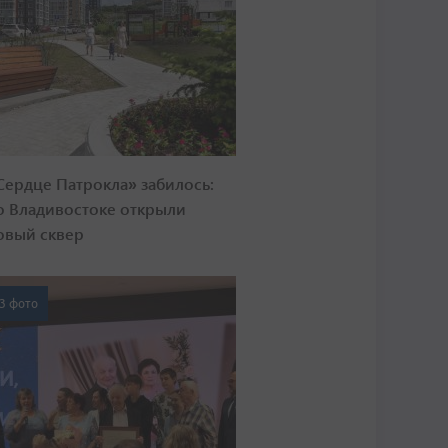
Сердце Патрокла» забилось:
о Владивостоке открыли
овый сквер
3 фото