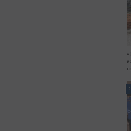
«
в
н
2