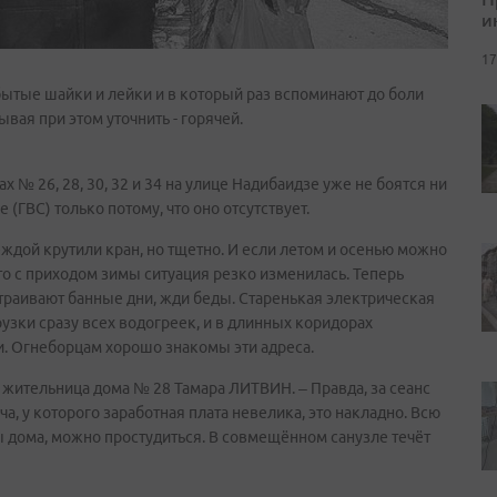
и
17
ытые шайки и лейки и в который раз вспоминают до боли
вая при этом уточнить - горячей.
№ 26, 28, 30, 32 и 34 на улице Надибаидзе уже не боятся ни
(ГВС) только потому, что оно отсутствует.
еждой крутили кран, но тщетно. И если летом и осенью можно
то с приходом зимы ситуация резко изменилась. Теперь
страивают банные дни, жди беды. Старенькая электрическая
зки сразу всех водогреек, и в длинных коридорах
ни. Огнеборцам хорошо знакомы эти адреса.
ит жительница дома № 28 Тамара ЛИТВИН. – Правда, за сеанс
ча, у которого заработная плата невелика, это накладно. Всю
 дома, можно простудиться. В совмещённом санузле течёт