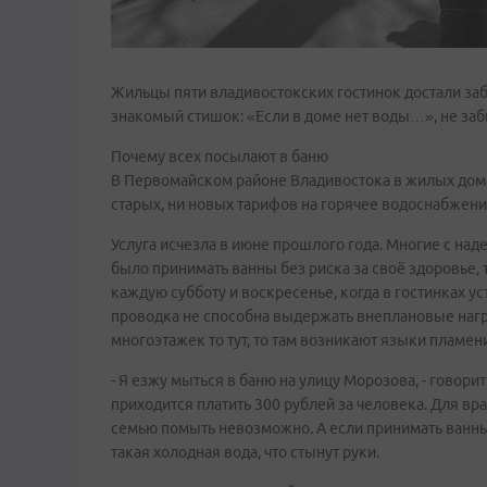
Жильцы пяти владивостокских гостинок достали заб
знакомый стишок: «Если в доме нет воды…», не забы
Почему всех посылают в баню
В Первомайском районе Владивостока в жилых домах 
старых, ни новых тарифов на горячее водоснабжение 
Услуга исчезла в июне прошлого года. Многие с над
было принимать ванны без риска за своё здоровье, 
каждую субботу и воскресенье, когда в гостинках у
проводка не способна выдержать внеплановые нагру
многоэтажек то тут, то там возникают языки пламе
- Я езжу мыться в баню на улицу Морозова, - говор
приходится платить 300 рублей за человека. Для вра
семью помыть невозможно. А если принимать ванны
такая холодная вода, что стынут руки.