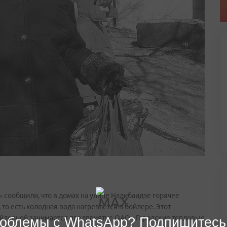
сообщили, что в домах на улице Надибаидзе горячее
о есть холодная вода нагревается в бойлере. Этот
ойлерной занимается предприятие ОАО «Городские тепловые
облемы с WhatsApp? Подпишитесь