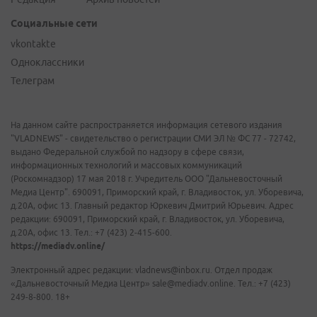
Социальные сети
vkontakte
Одноклассники
Телеграм
На данном сайте распространяется информация сетевого издания
"VLADNEWS" - свидетельство о регистрации СМИ ЭЛ № ФС 77 - 72742,
выдано Федеральной службой по надзору в сфере связи,
информационных технологий и массовых коммуникаций
(Роскомнадзор) 17 мая 2018 г. Учредитель ООО "Дальневосточный
Медиа Центр". 690091, Приморский край, г. Владивосток, ул. Уборевича,
д.20А, офис 13. Главный редактор Юркевич Дмитрий Юрьевич. Адрес
редакции: 690091, Приморский край, г. Владивосток, ул. Уборевича,
д.20А, офис 13. Тел.: +7 (423) 2-415-600.
https://mediadv.online/
Электронный адрес редакции: vladnews@inbox.ru. Отдел продаж
«Дальневосточный Медиа Центр» sale@mediadv.online. Тел.: +7 (423)
249-8-800. 18+