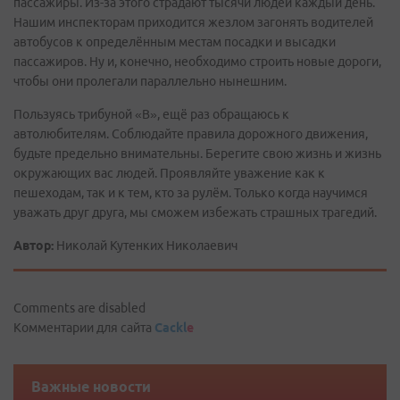
пассажиры. Из-за этого страдают тысячи людей каждый день.
Нашим инспекторам приходится жезлом загонять водителей
автобусов к определённым местам посадки и высадки
пассажиров. Ну и, конечно, необходимо строить новые дороги,
чтобы они пролегали параллельно нынешним.
Пользуясь трибуной «В», ещё раз обращаюсь к
автолюбителям. Соблюдайте правила дорожного движения,
будьте предельно внимательны. Берегите свою жизнь и жизнь
окружающих вас людей. Проявляйте уважение как к
пешеходам, так и к тем, кто за рулём. Только когда научимся
уважать друг друга, мы сможем избежать страшных трагедий.
Автор:
Николай Кутенких Николаевич
Comments are disabled
Комментарии для сайта
Cackl
e
Важные новости