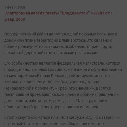
1 февр. 2008
Электронная версия газеты "Владивосток" №2283 от 1
февр. 2008
Первореченский район является одной из самых сложных в
дорожном плане территорий Владивостока. Это связано с
общим рельефом, избытком автомобильного транспорта,
нехваткой дорожной сети, сложными развязками.
Его особенностью является федеральная магистраль, которая
проходит вдоль жилых массивов, магазинов и офисных зданий
от микрорайона «Вторая Речка» до «Инструментального
завода» по проспекту 100 лет Владивостоку, улице
Некрасовской и проспекту «Красного знамени». Десятки
тысяч машин проезжают каждый день в обоих направлениях:
дом - работа, работа - дом, дом - дача… Плюс грузовой и
общественный транспорт, перегонщики иномарок.
Стоит кому-то сломаться или, что ещё хуже, случись авария - и
огромный поток машин замирает. Люди повсеместно