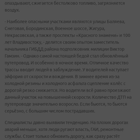
опаздывают, сжигается бестолково топливо, загрязняется
воздух.
- Наиболее опасными участками являются улицы Баляева,
Снеговая, Бородинская, Военное шоссе, Жигура,
Некрасовская, а также проспекты «Красного знамени» и 100
лет Владивостоку, - делится своим опытом заместитель
начальника ГИБДД района подполковник милиции Виктор
Гамзин. - Однако самой настоящей бедой стал обновлённый
путепровод. И особенно в ночное время. Отличное качество
трассы вводит людей в заблуждение. У водителей наступает
эйфория от скорости и вождения. В зимнее время из-за
холодной резины и холодного асфальта сцепление колёс с
дорогой резко снижается. Но водители всё равно проезжают
данный участок на повышенной скорости. Количество ДТП на
путепроводе значительно возросло. Если бьются, то бьются
серьёзно, с большим числом пострадавших.
Специалисты давно выявили тенденцию. На плохих дорогах
аварий меньше, хотя люди ругают власть, ГАИ, ремонтные
службы. Стоит только обновить дорогу, как сразу растёт