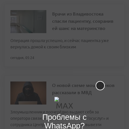
Врачи из Владивостока
спасли пациентку, сохранив
ей шанс на материнство
Операция прошла успешно, и сейчас пациентка уже
вернулась домой к своим близким
сегодня, 05:24
О новой схеме мошенников
рассказали в МВД
Злоумышленники поочерёдно выдают себя за
Проблемы с
оператора связи, «службу безопасности Госуслуг» и
WhatsApp?
сотрудника Центрального банка, чтобы вывезти