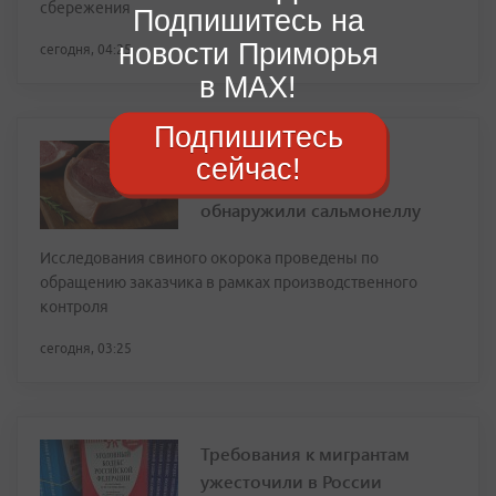
сбережения
Подпишитесь на
новости Приморья
сегодня, 04:25
в MAX!
Подпишитесь
Опасная находка: в
сейчас!
приморской свинине
обнаружили сальмонеллу
Исследования свиного окорока проведены по
обращению заказчика в рамках производственного
контроля
сегодня, 03:25
Требования к мигрантам
ужесточили в России