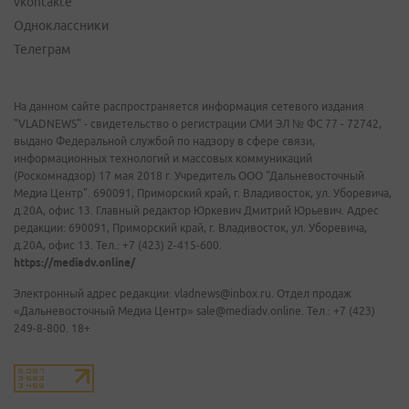
vkontakte
Одноклассники
Телеграм
На данном сайте распространяется информация сетевого издания
"VLADNEWS" - свидетельство о регистрации СМИ ЭЛ № ФС 77 - 72742,
выдано Федеральной службой по надзору в сфере связи,
информационных технологий и массовых коммуникаций
(Роскомнадзор) 17 мая 2018 г. Учредитель ООО "Дальневосточный
Медиа Центр". 690091, Приморский край, г. Владивосток, ул. Уборевича,
д.20А, офис 13. Главный редактор Юркевич Дмитрий Юрьевич. Адрес
редакции: 690091, Приморский край, г. Владивосток, ул. Уборевича,
д.20А, офис 13. Тел.: +7 (423) 2-415-600.
https://mediadv.online/
Электронный адрес редакции: vladnews@inbox.ru. Отдел продаж
«Дальневосточный Медиа Центр» sale@mediadv.online. Тел.: +7 (423)
249-8-800. 18+