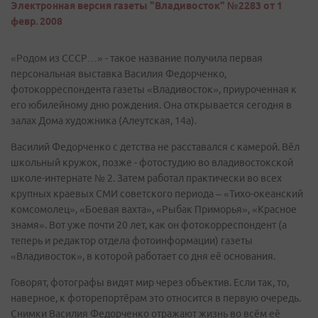
Электронная версия газеты "Владивосток" №2283 от 1
февр. 2008
«Родом из СССР…» - такое название получила первая
персональная выставка Василия Федорченко,
фотокорреспондента газеты «Владивосток», приуроченная к
его юбилейному дню рождения. Она открывается сегодня в
залах Дома художника (Алеутская, 14а).
Василий Федорченко с детства не расставался с камерой. Вёл
школьный кружок, позже - фотостудию во владивостокской
школе-интернате № 2. Затем работал практически во всех
крупных краевых СМИ советского периода – «Тихо-океанский
комсомолец», «Боевая вахта», «Рыбак Приморья», «Красное
знамя». Вот уже почти 20 лет, как он фотокорреспондент (а
теперь и редактор отдела фотоинформации) газеты
«Владивосток», в которой работает со дня её основания.
Говорят, фотографы видят мир через объектив. Если так, то,
наверное, к фоторепортёрам это относится в первую очередь.
Снимки Василия Федорченко отражают жизнь во всём её